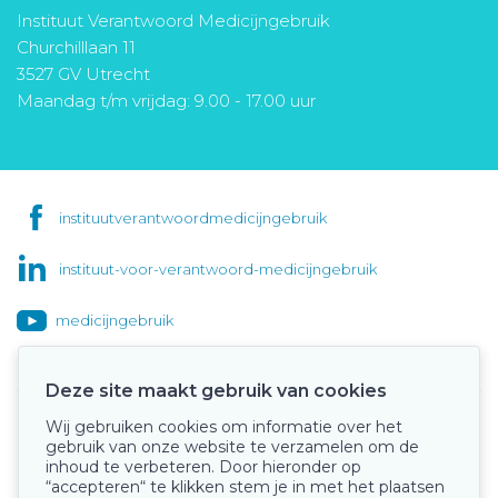
Instituut Verantwoord Medicijngebruik
Churchilllaan 11
3527 GV Utrecht
Maandag t/m vrijdag: 9.00 - 17.00 uur
instituutverantwoordmedicijngebruik
instituut-voor-verantwoord-medicijngebruik
medicijngebruik
Deze site maakt gebruik van cookies
Wij gebruiken cookies om informatie over het
Onze keurmerken
gebruik van onze website te verzamelen om de
inhoud te verbeteren. Door hieronder op
“accepteren“ te klikken stem je in met het plaatsen