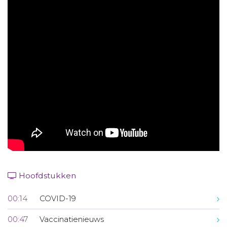
Aanmelden nieuwsbrief
Inloggen
Toegang leeromgeving
Hoofdstukken
00:14
COVID-19
00:47
Vaccinatienieuws