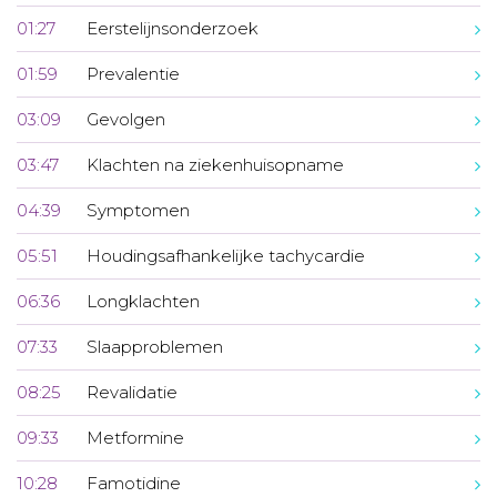
01:27
Eerstelijnsonderzoek
01:59
Prevalentie
03:09
Gevolgen
03:47
Klachten na ziekenhuisopname
04:39
Symptomen
05:51
Houdingsafhankelijke tachycardie
06:36
Longklachten
07:33
Slaapproblemen
08:25
Revalidatie
09:33
Metformine
10:28
Famotidine