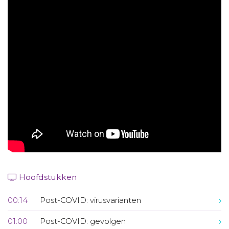
Aanmelden nieuwsbrief
Inloggen
Toegang leeromgeving
Hoofdstukken
00:14
Post-COVID: virusvarianten
01:00
Post-COVID: gevolgen