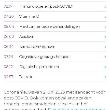
02:17
Immunologie en post-COVID
04:20
Vitamine D
05:04
Medicamenteuze behandelingen
06:00
Aciclovir
06:34
Nirmatrelvir/ritonavir
07:24
Cognitieve gedragstherapie
08:12
Digitale hulpmiddelen
09:57
Tot slot
Coronanieuws van 2 juni 2023 met aandacht voor
post-COVID. Ook komen opvallende zaken
rondom geneesmiddelen, vaccins en het
coronavirus aan bod.
Download hier de integrale