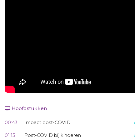
Aanmelden nieuwsbrief
Inloggen
Toegang leeromgeving
Hoofdstukken
00:43
Impact post-COVID
01:15
Post-COVID bij kinderen