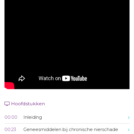
Aanmelden nieuwsbrief
Inloggen
Toegang leeromgeving
Hoofdstukken
00:00
Inleiding
00:23
Geneesmiddelen bij chronische nierschade