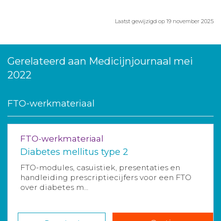
Laatst gewijzigd op 19 november 2025
Gerelateerd aan Medicijnjournaal mei
2022
FTO-werkmateriaal
FTO-werkmateriaal
Diabetes mellitus type 2
FTO-modules, casuïstiek, presentaties en
handleiding prescriptiecijfers voor een FTO
over diabetes m...