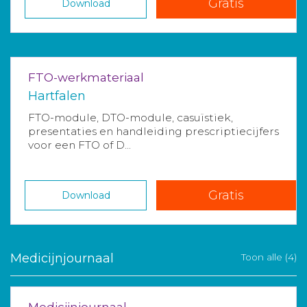
Gratis
Download
FTO-werkmateriaal
Hartfalen
FTO-module, DTO-module, casuïstiek,
presentaties en handleiding prescriptiecijfers
voor een FTO of D...
Gratis
Download
Medicijnjournaal
Toon alle (4)
Medicijnjournaal