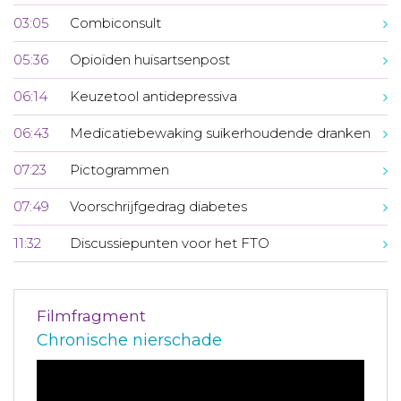
03:05
Combiconsult
05:36
Opioïden huisartsenpost
06:14
Keuzetool antidepressiva
06:43
Medicatiebewaking suikerhoudende dranken
07:23
Pictogrammen
07:49
Voorschrijfgedrag diabetes
11:32
Discussiepunten voor het FTO
Filmfragment
Chronische nierschade