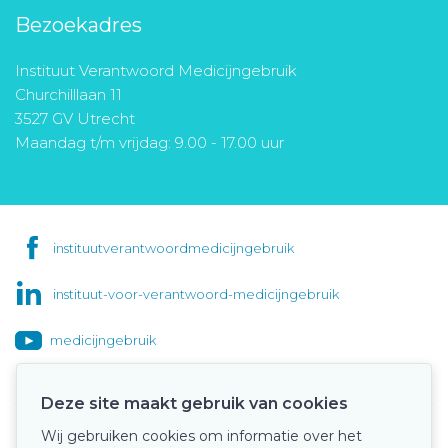
Bezoekadres
Instituut Verantwoord Medicijngebruik
Churchilllaan 11
3527 GV Utrecht
Maandag t/m vrijdag: 9.00 - 17.00 uur
instituutverantwoordmedicijngebruik
instituut-voor-verantwoord-medicijngebruik
medicijngebruik
Deze site maakt gebruik van cookies
Wij gebruiken cookies om informatie over het
Onze keurmerken