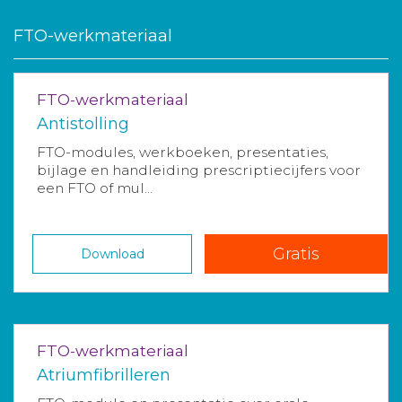
FTO-werkmateriaal
FTO-werkmateriaal
Antistolling
FTO-modules, werkboeken, presentaties,
bijlage en handleiding prescriptiecijfers voor
een FTO of mul...
Gratis
Download
FTO-werkmateriaal
Atriumfibrilleren