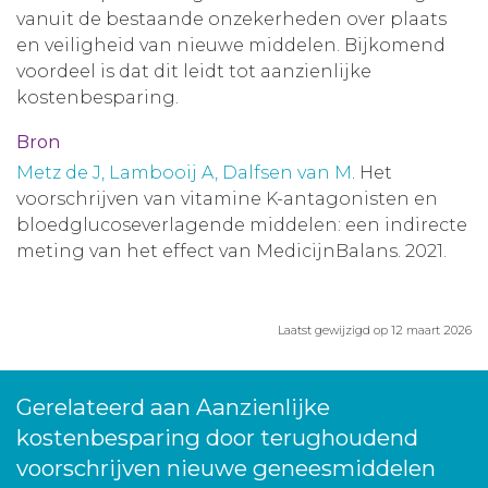
vanuit de bestaande onzekerheden over plaats
en veiligheid van nieuwe middelen. Bijkomend
voordeel is dat dit leidt tot aanzienlijke
kostenbesparing.
Bron
Metz de J, Lambooij A, Dalfsen van M
. Het
voorschrijven van vitamine K-antagonisten en
bloedglucoseverlagende middelen: een indirecte
meting van het effect van MedicijnBalans. 2021.
Laatst gewijzigd op 12 maart 2026
Gerelateerd aan Aanzienlijke
kostenbesparing door terughoudend
voorschrijven nieuwe geneesmiddelen