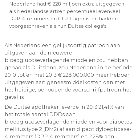
Nederland had € 228 miljoen extra uitgegeven
Aanmelden nieuwsbrief
als Nederlandse artsen percentueel evenveel
DPP-4-remmers en GLP-1-agonisten hadden
voorgeschreven als hun Duitse collega's.
Inloggen
Als Nederland een gelijksoortig patroon aan
Toegang leeromgeving
uitgaven aan de nieuwere
bloedglucoseverlagende middelen zou hebben
gehad als Duitsland, zou Nederland in de periode
2010 tot en met 2013 € 228.000.000 méér hebben
uitgegeven aan geneesmiddelkosten dan met
het huidige, behoudende voorschrijfpatroon het
geval is.
De Duitse apotheker leverde in 2013 21,41% van
het totale aantal DDDs aan
bloedglucoseverlagende middelen voor diabetes
mellitus type 2 (DM2) af aan dipeptidylpeptidase-
4-remmers (DPP-4-remmers) en 2,28% aan