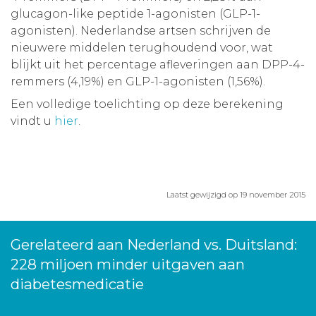
glucagon-like peptide 1-agonisten (GLP-1-
agonisten). Nederlandse artsen schrijven de
nieuwere middelen terughoudend voor, wat
blijkt uit het percentage afleveringen aan DPP-4-
remmers (4,19%) en GLP-1-agonisten (1,56%).
Een volledige toelichting op deze berekening
vindt u
hier
.
Laatst gewijzigd op 19 november 2015
Gerelateerd aan Nederland vs. Duitsland:
228 miljoen minder uitgaven aan
diabetesmedicatie