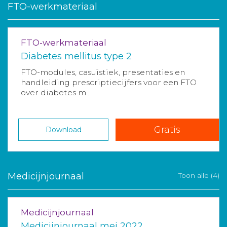
FTO-werkmateriaal
FTO-werkmateriaal
Diabetes mellitus type 2
FTO-modules, casuïstiek, presentaties en
handleiding prescriptiecijfers voor een FTO
over diabetes m...
Gratis
Download
Medicijnjournaal
Toon alle (4)
Medicijnjournaal
Medicijnjournaal mei 2022