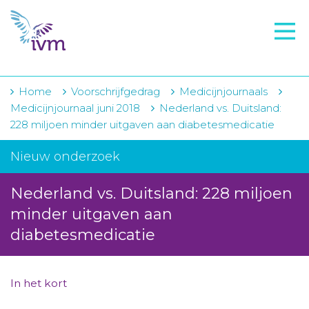
VMI
FTO voorbereiding
IVM-academie
Home
Voorschrijfgedrag
Medicijnjournaals
Medicijnjournaal juni 2018
Nederland vs. Duitsland:
Zorginstellingen
228 miljoen minder uitgaven aan diabetesmedicatie
Voorschrijfgedrag
Nieuw onderzoek
Projecten
Nederland vs. Duitsland: 228 miljoen
Over IVM
minder uitgaven aan
diabetesmedicatie
Actueel
Contact
In het kort
Winkelwagentje