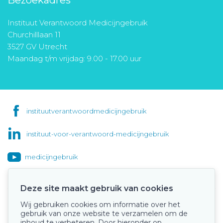
Instituut Verantwoord Medicijngebruik
Churchilllaan 11
3527 GV Utrecht
Maandag t/m vrijdag: 9.00 - 17.00 uur
instituutverantwoordmedicijngebruik
instituut-voor-verantwoord-medicijngebruik
medicijngebruik
Deze site maakt gebruik van cookies
Wij gebruiken cookies om informatie over het
Onze keurmerken
gebruik van onze website te verzamelen om de
inhoud te verbeteren. Door hieronder op