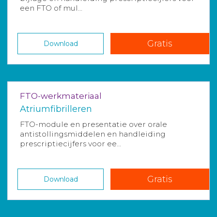
een FTO of mul...
Gratis
Download
FTO-werkmateriaal
Atriumfibrilleren
FTO-module en presentatie over orale
antistollingsmiddelen en handleiding
prescriptiecijfers voor ee...
Gratis
Download