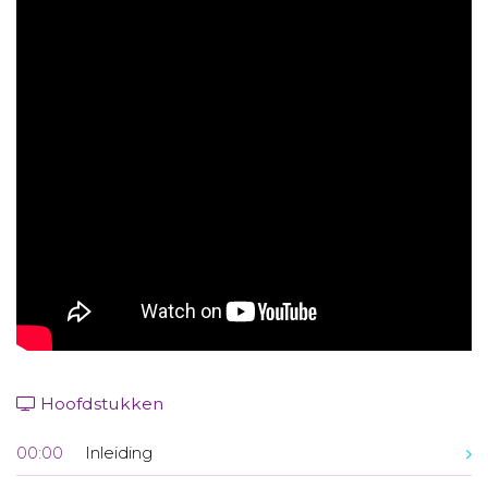
Aanmelden nieuwsbrief
Inloggen
Toegang leeromgeving
Hoofdstukken
00:00
Inleiding