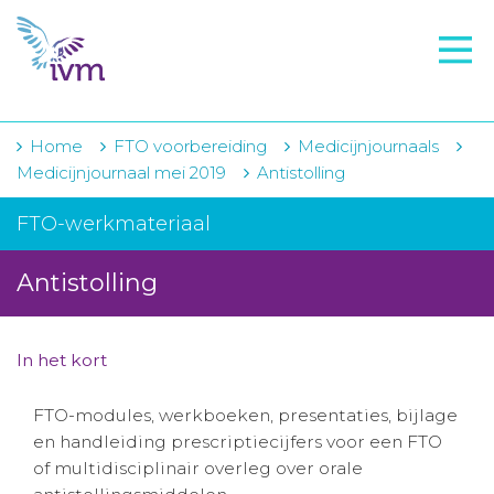
VMI
FTO voorbereiding
IVM-academie
Home
FTO voorbereiding
Medicijnjournaals
Medicijnjournaal mei 2019
Antistolling
Zorginstellingen
FTO-werkmateriaal
Voorschrijfgedrag
Antistolling
Projecten
Over IVM
In het kort
Actueel
FTO-modules, werkboeken, presentaties, bijlage
Contact
en handleiding prescriptiecijfers voor een FTO
of multidisciplinair overleg over orale
Winkelwagentje