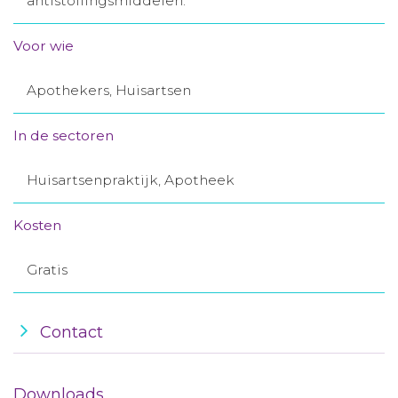
antistollingsmiddelen.
Aanmelden nieuwsbrief
Voor wie
Inloggen
Apothekers, Huisartsen
Toegang leeromgeving
In de sectoren
Huisartsenpraktijk, Apotheek
Kosten
Gratis
Contact
Downloads