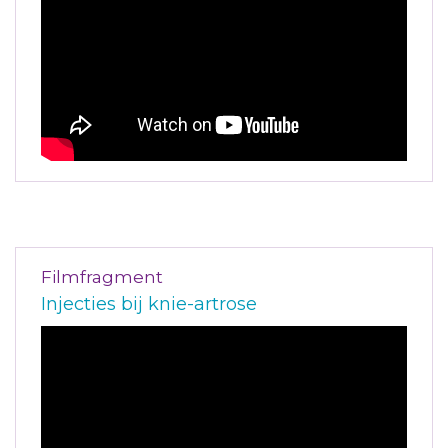
Filmfragment
Injecties bij knie-artrose