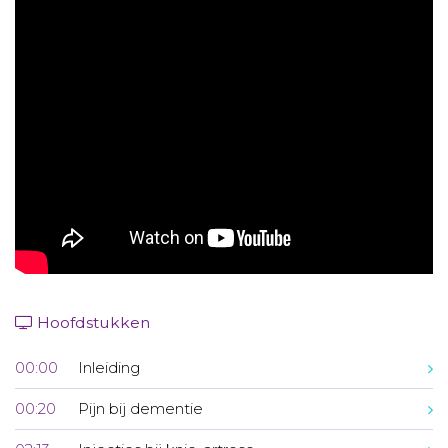
Aanmelden nieuwsbrief
Inloggen
Toegang leeromgeving
Hoofdstukken
00:00
Inleiding
00:20
Pijn bij dementie