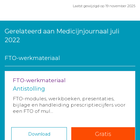
Laatst gewijzigd op 19 november 2025
Gerelateerd aan Medicijnjournaal juli
2022
FTO-werkmateriaal
FTO-werkmateriaal
Antistolling
FTO-modules, werkboeken, presentaties,
bijlage en handleiding prescriptiecijfers voor
een FTO of mul...
Gratis
Download