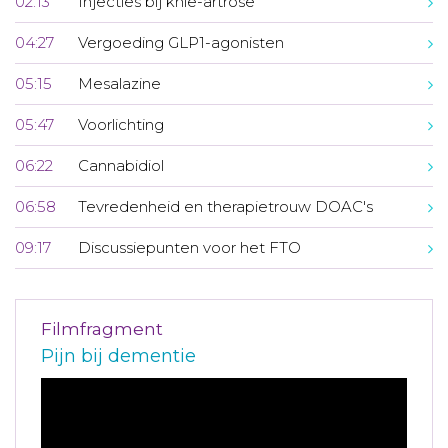
02:13
Injecties bij knie-artrose
04:27
Vergoeding GLP1-agonisten
05:15
Mesalazine
05:47
Voorlichting
06:22
Cannabidiol
06:58
Tevredenheid en therapietrouw DOAC's
09:17
Discussiepunten voor het FTO
Filmfragment
Pijn bij dementie