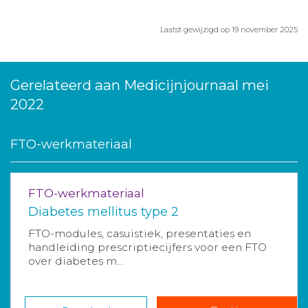
Laatst gewijzigd op 19 november 2025
Gerelateerd aan Medicijnjournaal mei
2022
FTO-werkmateriaal
FTO-werkmateriaal
Diabetes mellitus type 2
FTO-modules, casuïstiek, presentaties en
handleiding prescriptiecijfers voor een FTO
over diabetes m...