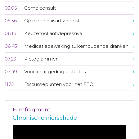
03:05
Combiconsult
05:36
Opioïden huisartsenpost
06:14
Keuzetool antidepressiva
06:43
Medicatiebewaking suikerhoudende dranken
07:23
Pictogrammen
07:49
Voorschrijfgedrag diabetes
11:32
Discussiepunten voor het FTO
Filmfragment
Chronische nierschade