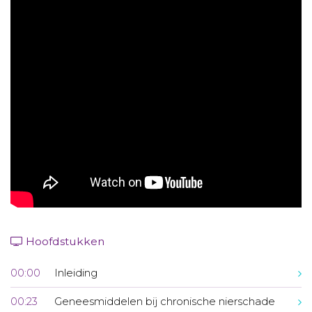
Aanmelden nieuwsbrief
Inloggen
Toegang leeromgeving
Hoofdstukken
00:00
Inleiding
00:23
Geneesmiddelen bij chronische nierschade