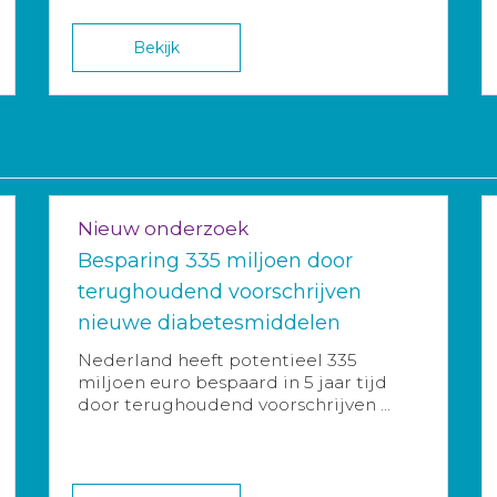
Bekijk
Nieuw onderzoek
Besparing 335 miljoen door
terughoudend voorschrijven
nieuwe diabetesmiddelen
Nederland heeft potentieel 335
miljoen euro bespaard in 5 jaar tijd
door terughoudend voorschrijven ...