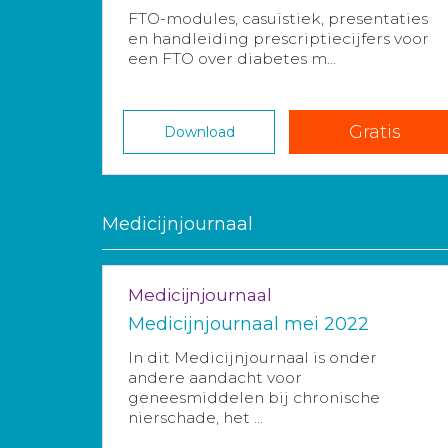
FTO-modules, casuïstiek, presentaties
en handleiding prescriptiecijfers voor
een FTO over diabetes m...
Gratis
Download
Medicijnjournaal
Medicijnjournaal
Medicijnjournaal mei 2022
In dit Medicijnjournaal is onder
andere aandacht voor
geneesmiddelen bij chronische
nierschade, het ...