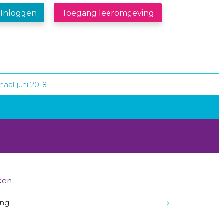
Inloggen
Toegang leeromgeving
naal juni 2018
ken
ing