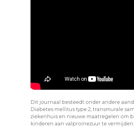
Dit journaal besteedt onder andere aa
Diabetes mellitus type 2, transmurale sa
ziekenhuis en nieuwe maatregelen om b
kinderen aan valproïnezuur te vermijden