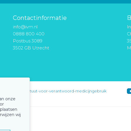
Contactinformatie
B
info@ivm.nl
I
0888 800 400
Ch
Postbus 3089
3
3502 GB Utrecht
M
instituut-voor-verantwoord-medicijngebruik
van onze
or
 plaatsen
rwijzen wij