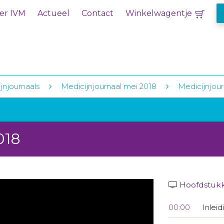
er IVM
Actueel
Contact
Winkelwagentje
jnjournaals
Medicijnjournaal mei 2018
Medicijnjour
018
Hoofdstuk
00:00
Inleid