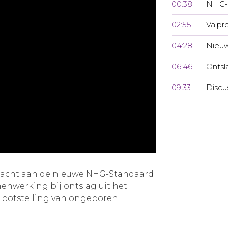
00:38
NHG-
02:55
Valpr
04:28
Nieuw
06:46
Ontsl
09:33
Discu
ndacht aan de nieuwe NHG-Standaard
menwerking bij ontslag uit het
lootstelling van ongeboren
.