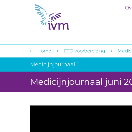
Ov
Home
FTO voorbereiding
Medici
Medicijnjournaal
Medicijnjournaal juni 2