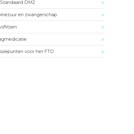
Standaard DM2
oïnezuur en zwangerschap
sflitsen
agmedicatie
ssiepunten voor het FTO