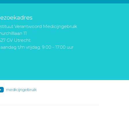
ezoekadres
nstituut Verantwoord Medicijngebruik
urchilllaan 11
527 GV Utrecht
aandag t/m vrijdag: 9.00 - 17.00 uur
medicijngebruik