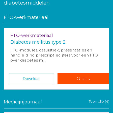
diabetesmiddelen
FTO-werkmateriaal
FTO-werkmateriaal
Diabetes mellitus type 2
FTO-modules, casuïstiek, presentaties en
handleiding prescriptiecijfers voor een FTO
over diabetes m...
Gratis
Download
Medicijnjournaal
Toon alle (4)