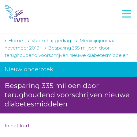
VMI
FTO voorbereiding
IVM-academie
Home
Voorschrijfgedrag
Medicijnjournaal
november 2019
Besparing 335 miljoen door
Zorginstellingen
terughoudend voorschrijven nieuwe diabetesmiddelen
Voorschrijfgedrag
Nieuw onderzoek
Projecten
Besparing 335 miljoen door
Over IVM
terughoudend voorschrijven nieuwe
diabetesmiddelen
Actueel
Contact
In het kort
Winkelwagentje