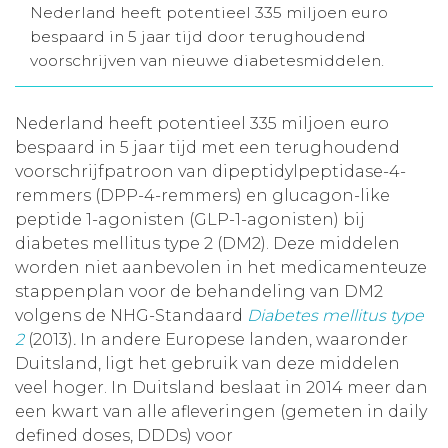
Nederland heeft potentieel 335 miljoen euro
Aanmelden nieuwsbrief
bespaard in 5 jaar tijd door terughoudend
voorschrijven van nieuwe diabetesmiddelen.
Inloggen
Nederland heeft potentieel 335 miljoen euro
bespaard in 5 jaar tijd met een terughoudend
Toegang leeromgeving
voorschrijfpatroon van dipeptidylpeptidase-4-
remmers (DPP-4-remmers) en glucagon-like
peptide 1-agonisten (GLP-1-agonisten) bij
diabetes mellitus type 2 (DM2). Deze middelen
worden niet aanbevolen in het medicamenteuze
stappenplan voor de behandeling van DM2
volgens de NHG-Standaard
Diabetes mellitus type
2
(2013)
.
In andere Europese landen, waaronder
Duitsland, ligt het gebruik van deze middelen
veel hoger. In Duitsland beslaat in 2014 meer dan
een kwart van alle afleveringen (gemeten in daily
defined doses, DDDs) voor