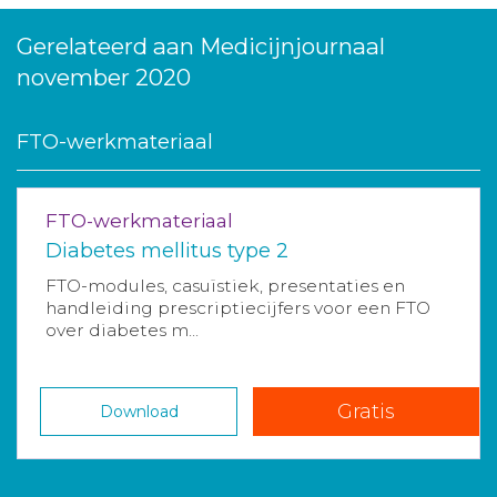
Gerelateerd aan Medicijnjournaal
november 2020
FTO-werkmateriaal
FTO-werkmateriaal
Diabetes mellitus type 2
FTO-modules, casuïstiek, presentaties en
handleiding prescriptiecijfers voor een FTO
over diabetes m...
Gratis
Download