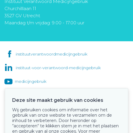
Instituut Verantwoord Medicijngebruik
Churchilllaan 11
3527 GV Utrecht
Maandag t/m vrijdag: 9.00 - 17.00 uur
instituutverantwoordmedicijngebruik
instituut-voor-verantwoord-medicijngebruik
medicijngebruik
Deze site maakt gebruik van cookies
Wij gebruiken cookies om informatie over het
Onze keurmerken
gebruik van onze website te verzamelen om de
inhoud te verbeteren. Door hieronder op
“accepteren“ te klikken stem je in met het plaatsen
en gebruik van al onze cookies. Voor meer