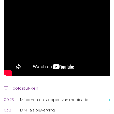
Aanmelden nieuwsbrief
Inloggen
Toegang leeromgeving
Hoofdstukken
00:25
Minderen en stoppen van medicatie
03:31
DM1 als bijwerking