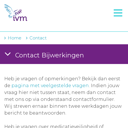
VMI
FTO voorbereiding
IVM-academie
Home
Contact
Zorginstellingen
Contact Bijwerkingen
Voorschrijfgedrag
Projecten
Heb je vragen of opmerkingen? Bekijk dan eerst
Over IVM
de
pagina met veelgestelde vragen
. Indien jouw
vraag hier niet tussen staat, neem dan contact
Actueel
met ons op via onderstaand contactformulier.
Wij streven ernaar binnen twee werkdagen jouw
Contact
bericht te beantwoorden.
Winkelwagentje
Heb je vragen over medicatieveiligheid of