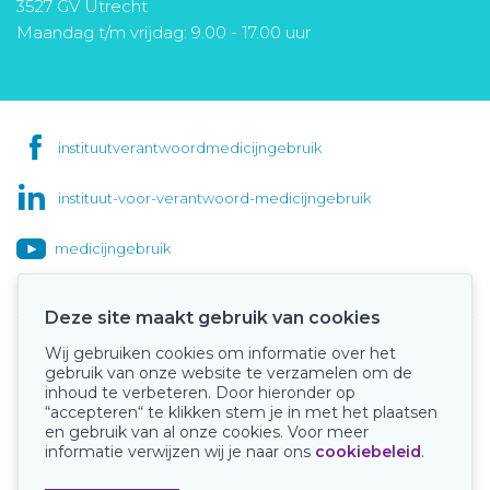
3527 GV Utrecht
Maandag t/m vrijdag: 9.00 - 17.00 uur
instituutverantwoordmedicijngebruik
instituut-voor-verantwoord-medicijngebruik
medicijngebruik
Deze site maakt gebruik van cookies
Wij gebruiken cookies om informatie over het
Onze keurmerken
gebruik van onze website te verzamelen om de
inhoud te verbeteren. Door hieronder op
“accepteren“ te klikken stem je in met het plaatsen
en gebruik van al onze cookies. Voor meer
informatie verwijzen wij je naar ons
cookiebeleid
.