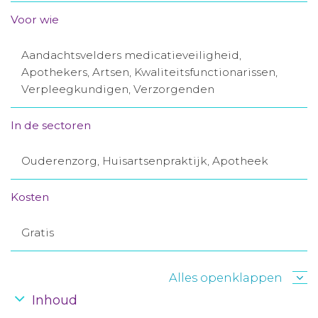
Aanmelden nieuwsbrief
Voor wie
Aandachtsvelders medicatieveiligheid,
Inloggen
Apothekers, Artsen, Kwaliteitsfunctionarissen,
Verpleegkundigen, Verzorgenden
Toegang leeromgeving
In de sectoren
Ouderenzorg, Huisartsenpraktijk, Apotheek
Kosten
Gratis
Alles openklappen
Inhoud