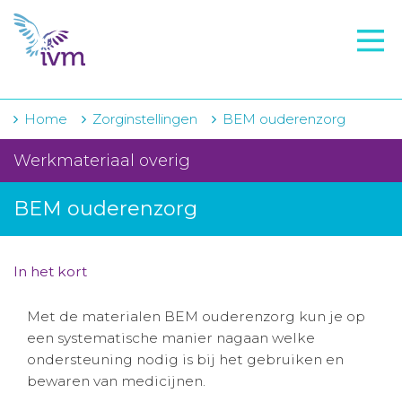
VMI
FTO voorbereiding
IVM-academie
Home
Zorginstellingen
BEM ouderenzorg
Zorginstellingen
Werkmateriaal overig
Voorschrijfgedrag
BEM ouderenzorg
Projecten
Over IVM
In het kort
Actueel
Met de materialen BEM ouderenzorg kun je op
een systematische manier nagaan welke
Contact
ondersteuning nodig is bij het gebruiken en
bewaren van medicijnen.
Winkelwagentje