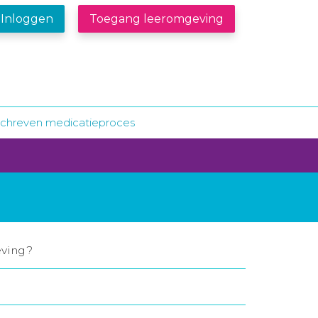
Inloggen
Toegang leeromgeving
chreven medicatieproces
eving?