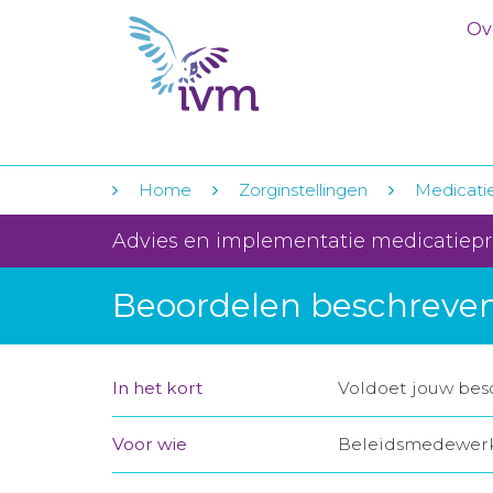
Ov
Home
Zorginstellingen
Medicati
Advies en implementatie medicatiep
Beoordelen beschreve
In het kort
Voldoet jouw bes
Voor wie
Beleidsmedewerke