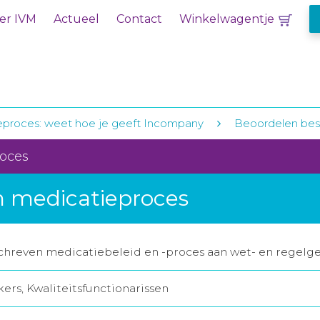
er IVM
Actueel
Contact
Winkelwagentje
eproces: weet hoe je geeft Incompany
Beoordelen bes
roces
n medicatieproces
chreven medicatiebeleid en -proces aan wet- en regelg
rs, Kwaliteitsfunctionarissen