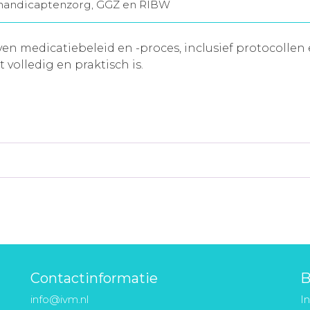
handicaptenzorg, GGZ en RIBW
n medicatiebeleid en -proces, inclusief protocollen e
 volledig en praktisch is.
Contactinformatie
B
info@ivm.nl
I