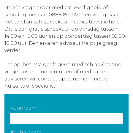
Heb je vragen over medicatieveiligheid of
Aanmelden nieuwsbrief
scholing, bel dan 0888 800 400 en vraag naar
het telefonisch spreekuur medicatieveiligheid.
Inloggen
Dit is een gratis spreekuur op dinsdag tussen
14.00 en 15.00 uur en op donderdag tussen 09.00-
10.00 uur. Een ervaren adviseur helpt je graag
Toegang leeromgeving
verder!
Let op: het IVM geeft géén medisch advies. Voor
vragen over aandoeningen of medicatie
adviseren wij contact op te nemen met je
huisarts of specialist.
Voornaam
Achternaam