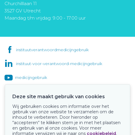
Churchilllaan 11
3527 GV Utrecht
Maandag t/m vrijdag: 9.00 - 17.00 uur
instituutverantwoordmedicijngebruik
instituut-voor-verantwoord-medicijngebruik
medicijngebruik
Deze site maakt gebruik van cookies
Wij gebruiken cookies om informatie over het
Onze keurmerken
gebruik van onze website te verzamelen om de
inhoud te verbeteren. Door hieronder op
“accepteren“ te klikken stem je in met het plaatsen
en gebruik van al onze cookies. Voor meer
informatie verwijzen wij je naar ons
cookiebeleid
.