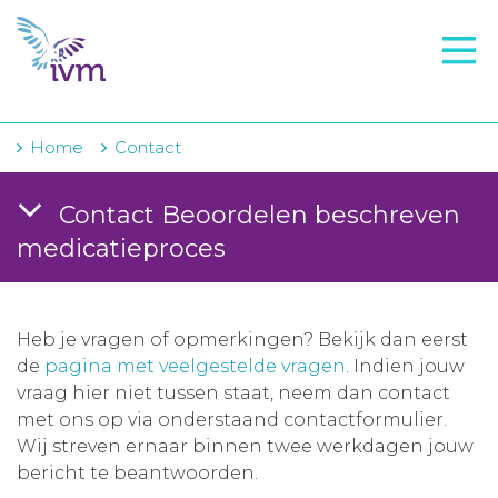
VMI
FTO voorbereiding
IVM-academie
Home
Contact
Zorginstellingen
Contact Beoordelen beschreven
Voorschrijfgedrag
medicatieproces
Projecten
Over IVM
Heb je vragen of opmerkingen? Bekijk dan eerst
de
pagina met veelgestelde vragen
. Indien jouw
Actueel
vraag hier niet tussen staat, neem dan contact
met ons op via onderstaand contactformulier.
Contact
Wij streven ernaar binnen twee werkdagen jouw
bericht te beantwoorden.
Winkelwagentje