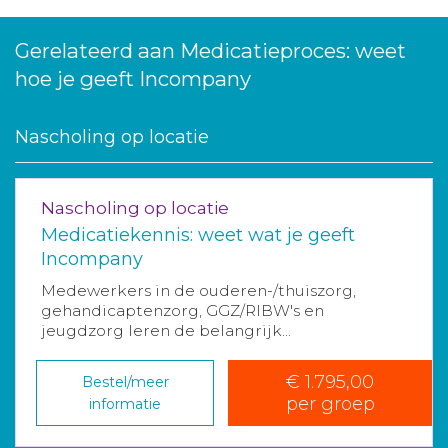
Gerelateerd aan Medicatieproces: weet
hoe je geeft Incompany
Nascholing op locatie
Nascholing op locatie
Medicatiekennis: weet wat je geeft
Incompany
Medewerkers in de ouderen-/thuiszorg,
gehandicaptenzorg, GGZ/RIBW's en
jeugdzorg leren de belangrijk...
€ 1.795,00
Bestel/meer
per groep
informatie