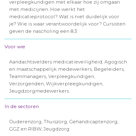
verpleegkundigen met elkaar hoe zij omgaan
Aanmelden nieuwsbrief
met medicijnen. Hoe werkt het
medicatieprotocol? Wat is niet duidelijk voor
je? Wie is waar verantwoordelijk voor? Cursisten
Inloggen
geven de nascholing een 8,3.
Toegang leeromgeving
Voor wie
Aandachtsvelders medicatieveiligheid, Agogisch
en maatschappelijk medewerkers, Begeleiders,
Teammanagers, Verpleegkundigen,
Verzorgenden, Wijkverpleegkundigen,
Jeugdzorgmedewerkers
In de sectoren
Ouderenzorg, Thuiszorg, Gehandicaptenzorg,
GGZ en RIBW, Jeugdzorg