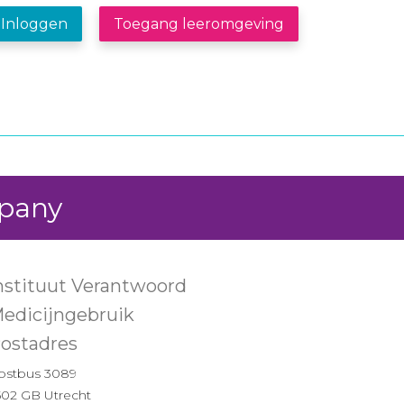
Inloggen
Toegang leeromgeving
mpany
nstituut Verantwoord
edicijngebruik
ostadres
ostbus 3089
502 GB Utrecht