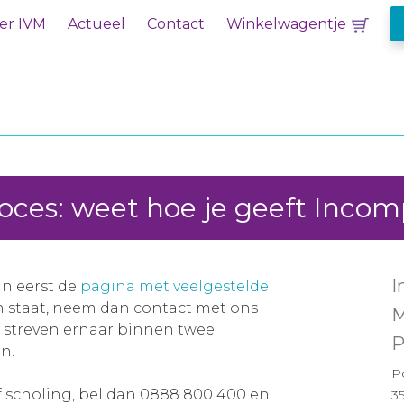
er IVM
Actueel
Contact
Winkelwagentje
oces: weet hoe je geeft Inco
I
an eerst de
pagina met veelgestelde
en staat, neem dan contact met ons
M
j streven ernaar binnen twee
P
n.
P
f scholing, bel dan 0888 800 400 en
3