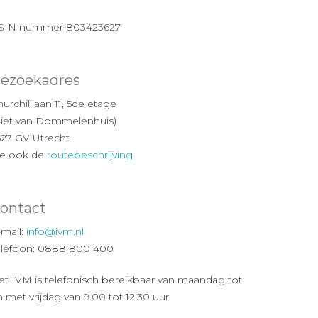
SIN nummer 803423627
ezoekadres
urchilllaan 11, 5de etage
Piet van Dommelenhuis)
527 GV Utrecht
ie ook de
routebeschrijving
ontact
-mail:
info@ivm.nl
elefoon: 0888 800 400
et IVM is telefonisch bereikbaar van maandag tot
 met vrijdag van 9.00 tot 12.30 uur.