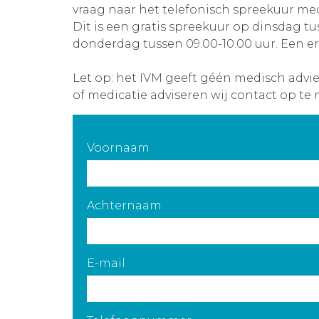
vraag naar het telefonisch spreekuur med
Dit is een gratis spreekuur op dinsdag tu
donderdag tussen 09.00-10.00 uur. Een er
Let op: het IVM geeft géén medisch advi
of medicatie adviseren wij contact op te 
Voornaam
Achternaam
E-mail