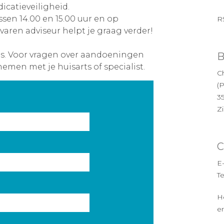
icatieveiligheid.
ssen 14.00 en 15.00 uur en op
R
varen adviseur helpt je graag verder!
es. Voor vragen over aandoeningen
B
nemen met je huisarts of specialist.
Ch
(
3
Z
C
E
T
H
en