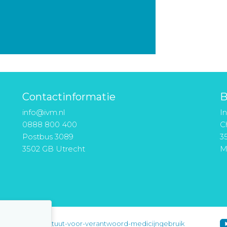
Contactinformatie
B
info@ivm.nl
I
0888 800 400
Ch
Postbus 3089
3
3502 GB Utrecht
M
instituut-voor-verantwoord-medicijngebruik