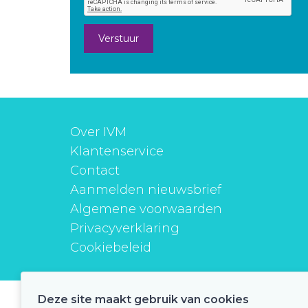
Verstuur
Over IVM
Klantenservice
Contact
Aanmelden nieuwsbrief
Algemene voorwaarden
Privacyverklaring
Cookiebeleid
Deze site maakt gebruik van cookies
instituutverantwoordmedicijngebruik