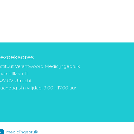
ezoekadres
nstituut Verantwoord Medicijngebruik
urchilllaan 11
527 GV Utrecht
aandag t/m vrijdag: 9.00 - 17.00 uur
medicijngebruik