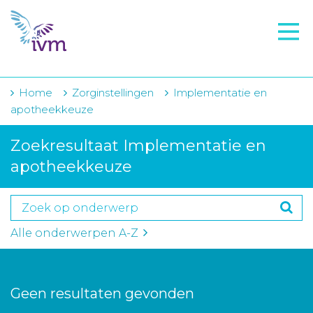
VMI
FTO voorbereiding
IVM-academie
Home
Zorginstellingen
Implementatie en
apotheekkeuze
Zorginstellingen
Zoekresultaat Implementatie en
Voorschrijfgedrag
apotheekkeuze
Projecten
Over IVM
Alle onderwerpen A-Z
Actueel
Contact
Geen resultaten gevonden
Winkelwagentje