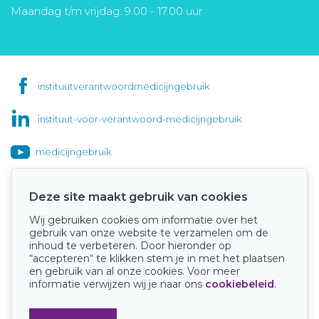
Maandag t/m vrijdag: 9.00 - 17.00 uur
instituutverantwoordmedicijngebruik
instituut-voor-verantwoord-medicijngebruik
medicijngebruik
Deze site maakt gebruik van cookies
Wij gebruiken cookies om informatie over het
Onze keurmerken
gebruik van onze website te verzamelen om de
inhoud te verbeteren. Door hieronder op
“accepteren“ te klikken stem je in met het plaatsen
en gebruik van al onze cookies. Voor meer
informatie verwijzen wij je naar ons
cookiebeleid
.