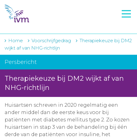
VMI
FTO voorbereiding
IVM-academie
Home
Voorschrijfgedrag
Therapiekeuze bij DM2
wijkt af van NHG-richtlijn
Zorginstellingen
Persbericht
Voorschrijfgedrag
Therapiekeuze bij DM2 wijkt af van
Projecten
NHG-richtlijn
Over IVM
Actueel
Huisartsen schreven in 2020 regelmatig een
ander middel dan de eerste keus voor bij
Contact
patiënten met diabetes mellitus type 2. Zo kozen
huisartsen in stap 3 van de behandeling bij één
Winkelwagentje
derde van de patiënten voor insuline, het