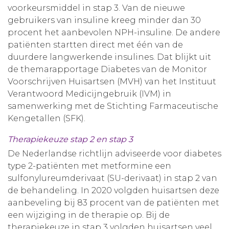
voorkeursmiddel in stap 3. Van de nieuwe
Aanmelden nieuwsbrief
gebruikers van insuline kreeg minder dan 30
procent het aanbevolen NPH-insuline. De andere
patiënten startten direct met één van de
Inloggen
duurdere langwerkende insulines. Dat blijkt uit
de themarapportage Diabetes van de Monitor
Toegang leeromgeving
Voorschrijven Huisartsen (MVH) van het Instituut
Verantwoord Medicijngebruik (IVM) in
samenwerking met de Stichting Farmaceutische
Kengetallen (SFK).
Therapiekeuze stap 2 en stap 3
De Nederlandse richtlijn adviseerde voor diabetes
type 2-patiënten met metformine een
sulfonylureumderivaat (SU-derivaat) in stap 2 van
de behandeling. In 2020 volgden huisartsen deze
aanbeveling bij 83 procent van de patiënten met
een wijziging in de therapie op. Bij de
therapiekeuze in stap 3 volgden huisartsen veel