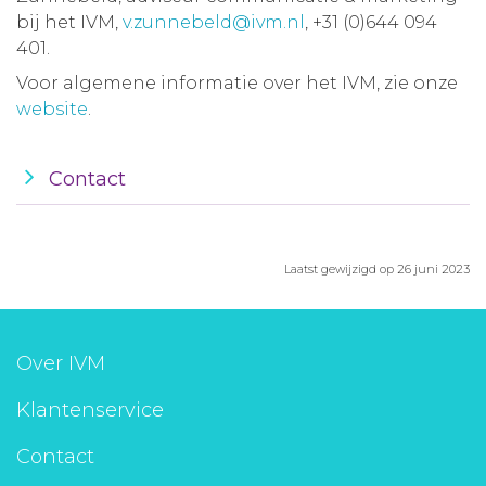
bij het IVM,
v.zunnebeld@ivm.nl
, +31 (0)644 094
401.
Voor algemene informatie over het IVM, zie onze
website
.
Contact
Laatst gewijzigd op 26 juni 2023
Over IVM
Klantenservice
Contact