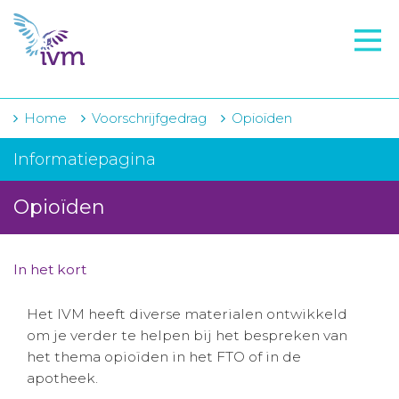
VMI
FTO voorbereiding
IVM-academie
Home
Voorschrijfgedrag
Opioïden
Zorginstellingen
Informatiepagina
Voorschrijfgedrag
Opioïden
Projecten
Over IVM
In het kort
Actueel
Het IVM heeft diverse materialen ontwikkeld
om je verder te helpen bij het bespreken van
Contact
het thema opioïden in het FTO of in de
apotheek.
Winkelwagentje