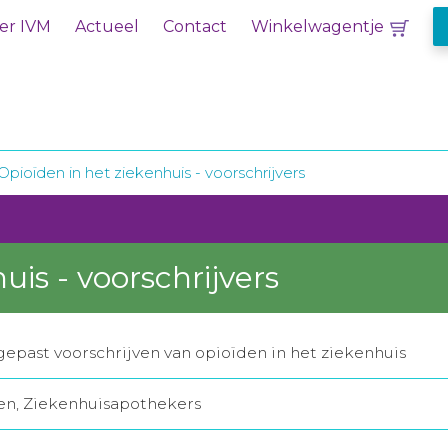
er IVM
Actueel
Contact
Winkelwagentje
Opioïden in het ziekenhuis - voorschrijvers
uis - voorschrijvers
gepast voorschrijven van opioïden in het ziekenhuis
ten, Ziekenhuisapothekers