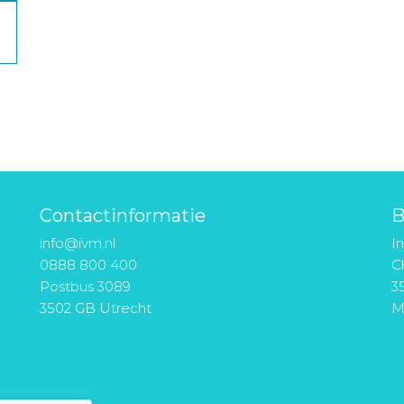
Contactinformatie
B
info@ivm.nl
I
0888 800 400
Ch
Postbus 3089
3
3502 GB Utrecht
M