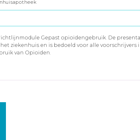
enhuisapotheek
 richtlijnmodule Gepast opioïdengebruik. De presenta
et ziekenhuis en is bedoeld voor alle voorschrijvers i
ruik van Opioïden.