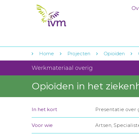
Ov
Home
Projecten
Opioïden
Werkmateriaal overig
Opioïden in het ziekenh
In het kort
Presentatie over 
Voor wie
Artsen, Specialis