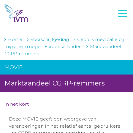
VMI
FTO voorbereiding
IVM-academie
Home
Voorschrijfgedrag
Gebruik medicatie bij
migraine in negen Europese landen
Marktaandeel
Zorginstellingen
CGRP-remmers
Voorschrijfgedrag
MOVIE
Projecten
Marktaandeel CGRP-remmers
Over IVM
Actueel
In het kort
Contact
Deze MOVIE geeft een weergave van
veranderingen in het relatief aantal gebruikers
Winkelwagentje