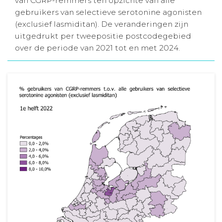
van CGRP-remmers ten opzichte van alle
gebruikers van selectieve serotonine agonisten
Aanmelden nieuwsbrief
(exclusief lasmiditan). De veranderingen zijn
uitgedrukt per tweepositie postcodegebied
Inloggen
over de periode van 2021 tot en met 2024.
Toegang leeromgeving