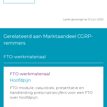
Laatst gewijzigd op 12 juni 2025
Gerelateerd aan Marktaandeel CGRP-
remmers
FTO-werkmateriaal
FTO-werkmateriaal
Hoofdpijn
FTO-module, casuïstiek, presentatie en
handleiding prescriptiecijfers voor een FTO
over hoofdpijn.