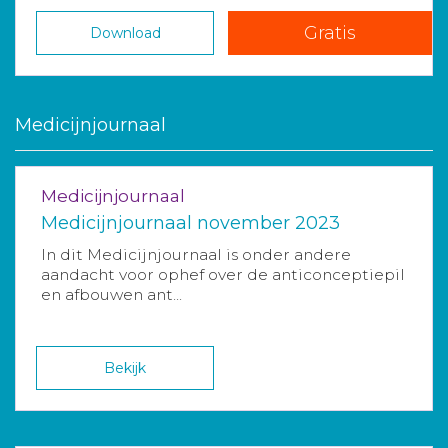
Gratis
Download
Medicijnjournaal
Medicijnjournaal
Medicijnjournaal november 2023
In dit Medicijnjournaal is onder andere
aandacht voor ophef over de anticonceptiepil
en afbouwen ant...
Bekijk