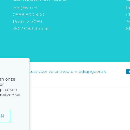
info@ivm.nl
I
0888 800 400
Ch
Postbus 3089
3
3502 GB Utrecht
M
instituut-voor-verantwoord-medicijngebruik
van onze
or
 plaatsen
rwijzen wij
EN