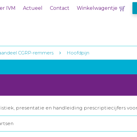
er IVM
Actueel
Contact
Winkelwagentje
aandeel CGRP-remmers
Hoofdpijn
stiek, presentatie en handleiding prescriptiecijfers voo
artsen