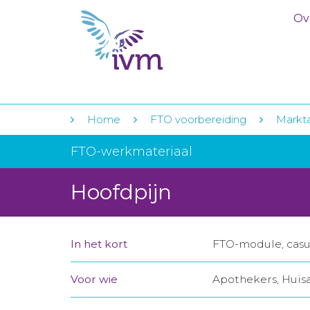
Ov
Home
FTO voorbereiding
Markt
FTO-werkmateriaal
Hoofdpijn
In het kort
FTO-module, casuï
Voor wie
Apothekers, Huis