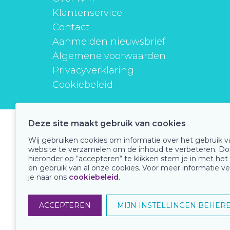
Klantenservice
Contact
Aanmelden nieuwsbrief
Algemene voorwaarden
Privacyverklaring
Cookiebeleid
Deze site maakt gebruik van cookies
instituutverantwoordmedicijngebruik
Wij gebruiken cookies om informatie over het gebruik 
website te verzamelen om de inhoud te verbeteren. Do
hieronder op “accepteren“ te klikken stem je in met het
en gebruik van al onze cookies. Voor meer informatie ve
Onze keurmerken
je naar ons
cookiebeleid
.
ACCEPTEREN
MIJN INSTELLINGEN BEHER