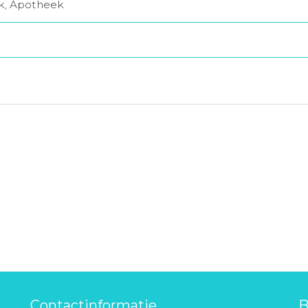
jk, Apotheek
Contactinformatie
B