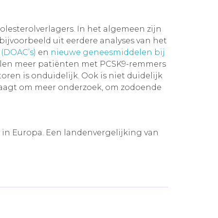
lesterolverlagers. In het algemeen zijn
ijvoorbeeld uit eerdere analyses van het
 (DOAC’s)
en
nieuwe geneesmiddelen bij
delen meer patiënten met PCSK9-remmers
en is onduidelijk. Ook is niet duidelijk
t vraagt om meer onderzoek, om zodoende
 in Europa. Een landenvergelijking van