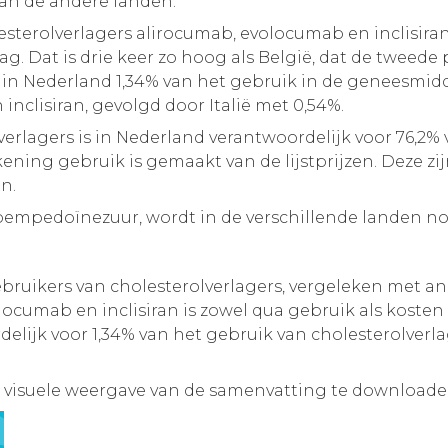
van de andere landen.
esterolverlagers alirocumab, evolocumab en inclisira
. Dat is drie keer zo hoog als België, dat de tweede 
as in Nederland 1,34% van het gebruik in de geneesmid
inclisiran, gevolgd door Italië met 0,54%.
erlagers is in Nederland verantwoordelijk voor 76,2% v
ening gebruik is gemaakt van de lijstprijzen. Deze zij
en.
bempedoïnezuur, wordt in de verschillende landen n
ruikers van cholesterolverlagers, vergeleken met a
ocumab en inclisiran is zowel qua gebruik als kosten
delijk voor 1,34% van het gebruik van cholesterolverl
 visuele weergave van de samenvatting te downloade