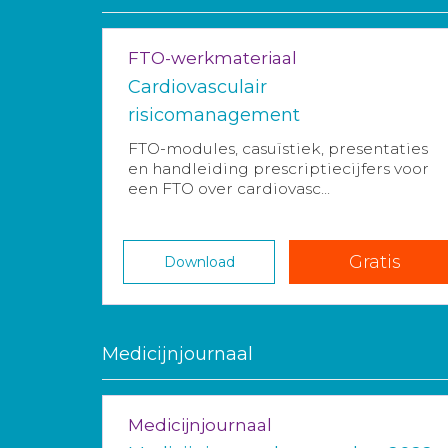
FTO-werkmateriaal
Cardiovasculair
risicomanagement
FTO-modules, casuïstiek, presentaties
en handleiding prescriptiecijfers voor
een FTO over cardiovasc...
Gratis
Download
Medicijnjournaal
Medicijnjournaal