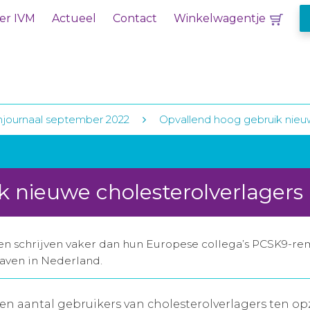
er IVM
Actueel
Contact
Winkelwagentje
njournaal september 2022
Opvallend hoog gebruik nieuw
 nieuwe cholesterolverlagers
n schrijven vaker dan hun Europese collega’s PCSK9-remme
gaven in Nederland.
n aantal gebruikers van cholesterolverlagers ten o