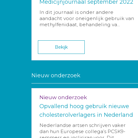
Medicijnjournaal september 2022
In dit journaal is onder andere
aandacht voor oneigenlijk gebruik van
methylfenidaat, behandeling va...
Bekijk
Nieuw onderzoek
Nieuw onderzoek
Opvallend hoog gebruik nieuwe
cholesterolverlagers in Nederland
Nederlandse artsen schrijven vaker
dan hun Europese collega’s PCSK9-
remmers en inclisiran voor. Dit ...