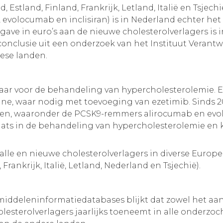
Estland, Finland, Frankrijk, Letland, Italië en Tsjech
 evolocumab en inclisiran) is in Nederland echter he
ave in euro’s aan de nieuwe cholesterolverlagers is 
conclusie uit een onderzoek van het Instituut Verant
pese landen.
aar voor de behandeling van hypercholesterolemie. E
ine, waar nodig met toevoeging van ezetimib. Sinds 20
men, waaronder de PCSK9-remmers alirocumab en evol
ts in de behandeling van hypercholesterolemie en 
alle en nieuwe cholesterolverlagers in diverse Europe
rankrijk, Italië, Letland, Nederland en Tsjechië).
iddeleninformatiedatabases blijkt dat zowel het aant
olesterolverlagers jaarlijks toeneemt in alle onderz