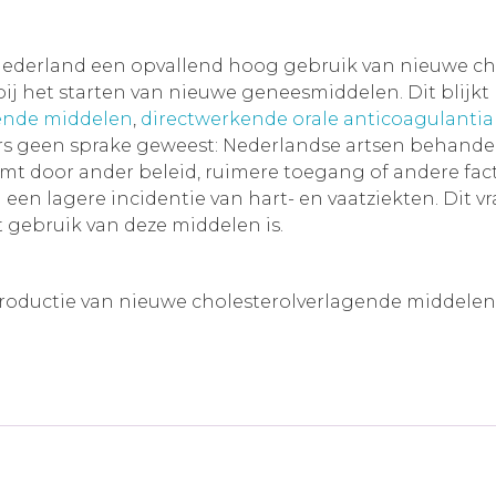
Nederland een opvallend hoog gebruik van nieuwe cho
 het starten van nieuwe geneesmiddelen. Dit blijkt b
ende middelen
,
directwerkende orale anticoagulantia
mers geen sprake geweest: Nederlandse artsen behan
mt door ander beleid, ruimere toegang of andere factor
in een lagere incidentie van hart- en vaatziekten. Di
 gebruik van deze middelen is.
ntroductie van nieuwe cholesterolverlagende middelen