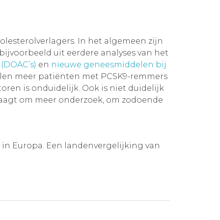
lesterolverlagers. In het algemeen zijn
ijvoorbeeld uit eerdere analyses van het
 (DOAC’s)
en
nieuwe geneesmiddelen bij
delen meer patiënten met PCSK9-remmers
en is onduidelijk. Ook is niet duidelijk
t vraagt om meer onderzoek, om zodoende
 in Europa. Een landenvergelijking van