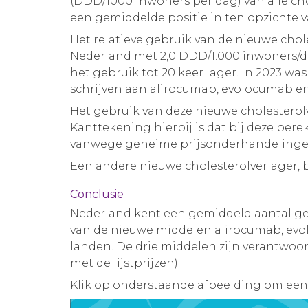
(DDD/1000 inwoners per dag) van alle ch
een gemiddelde positie in ten opzichte 
Het relatieve gebruik van de nieuwe chol
Nederland met 2,0 DDD/1.000 inwoners/dag
het gebruik tot 20 keer lager. In 2023 w
schrijven aan alirocumab, evolocumab en 
Het gebruik van deze nieuwe cholesterolv
Kanttekening hierbij is dat bij deze berek
vanwege geheime prijsonderhandeling
Een andere nieuwe cholesterolverlager, 
Conclusie
Nederland kent een gemiddeld aantal geb
van de nieuwe middelen alirocumab, evol
landen. De drie middelen zijn verantwoor
met de lijstprijzen).
Klik op onderstaande afbeelding om een