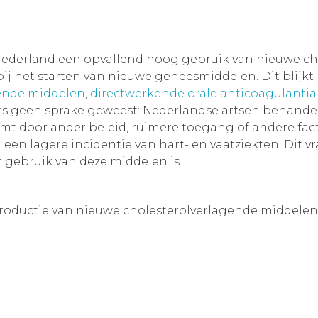
Nederland een opvallend hoog gebruik van nieuwe cho
 het starten van nieuwe geneesmiddelen. Dit blijkt b
ende middelen
,
directwerkende orale anticoagulantia
mers geen sprake geweest: Nederlandse artsen behan
mt door ander beleid, ruimere toegang of andere factor
in een lagere incidentie van hart- en vaatziekten. Di
 gebruik van deze middelen is.
ntroductie van nieuwe cholesterolverlagende middelen