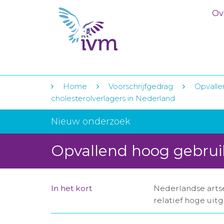
Ov
Home
Voorschrijfgedrag
Opvalle
cholesterolverlagers in Nederland
Nieuw onderzoek
Opvallend hoog gebruik
In het kort
Nederlandse artse
relatief hoge uit