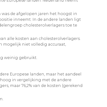
ochte Europese landen. Nederland neemt
n was de afgelopen jaren het hoogst in
positie inneemt. In de andere landen ligt
delengroep cholesterolverlagers toe te
an alle kosten aan cholesterolverlagers.
n mogelijk niet volledig accuraat,
og weinig gebruikt.
ndere Europese landen, maar het aandeel
 hoog in vergelijking met de andere
agers, maar 76,2% van de kosten (gerekend
n.