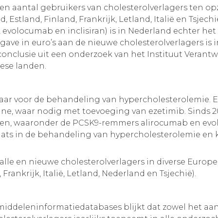
n aantal gebruikers van cholesterolverlagers ten o
Estland, Finland, Frankrijk, Letland, Italië en Tsjech
 evolocumab en inclisiran) is in Nederland echter he
ave in euro’s aan de nieuwe cholesterolverlagers is 
conclusie uit een onderzoek van het Instituut Verant
pese landen.
aar voor de behandeling van hypercholesterolemie. E
ine, waar nodig met toevoeging van ezetimib. Sinds 20
men, waaronder de PCSK9-remmers alirocumab en evol
ts in de behandeling van hypercholesterolemie en 
alle en nieuwe cholesterolverlagers in diverse Europe
rankrijk, Italië, Letland, Nederland en Tsjechië).
iddeleninformatiedatabases blijkt dat zowel het aant