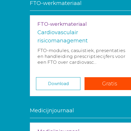
FTO-werkmateriaal
FTO-werkmateriaal
Cardiovasculair
risicomanagement
FTO-modules, casuïstiek, presentaties
en handleiding prescriptiecijfers voor
een FTO over cardiovasc...
Gratis
Download
Medicijnjournaal