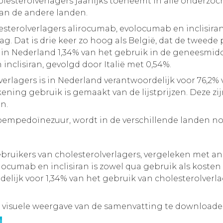
olesterolverlagers jaarlijks toeneemt in alle onderz
van de andere landen.
esterolverlagers alirocumab, evolocumab en inclisira
. Dat is drie keer zo hoog als België, dat de tweede 
as in Nederland 1,34% van het gebruik in de geneesmid
inclisiran, gevolgd door Italië met 0,54%.
erlagers is in Nederland verantwoordelijk voor 76,2% v
ening gebruik is gemaakt van de lijstprijzen. Deze zij
en.
bempedoïnezuur, wordt in de verschillende landen n
ruikers van cholesterolverlagers, vergeleken met a
ocumab en inclisiran is zowel qua gebruik als kosten
delijk voor 1,34% van het gebruik van cholesterolverl
 visuele weergave van de samenvatting te downloade