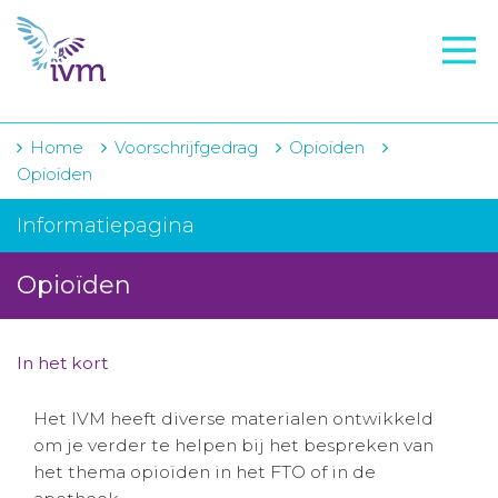
VMI
FTO voorbereiding
IVM-academie
Home
Voorschrijfgedrag
Opioïden
Opioïden
Zorginstellingen
Informatiepagina
Voorschrijfgedrag
Opioïden
Projecten
Over IVM
In het kort
Actueel
Het IVM heeft diverse materialen ontwikkeld
Contact
om je verder te helpen bij het bespreken van
het thema opioïden in het FTO of in de
Winkelwagentje