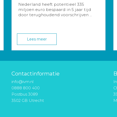
Nederland heeft potentieel 335
miljoen euro bespaard in 5 jaar tijd
door terughoudend voorschrijven ...
Lees meer
Contactinformatie
B
info@ivm.nl
I
0888 800 400
Ch
Postbus 3089
3
3502 GB Utrecht
M