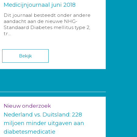
Medicijnjournaal juni 2018
Dit journaal besteedt onder andere
aandacht aan de nieuwe NHG-
Standaard Diabetes mellitus type 2,
tr...
Bekijk
Nieuw onderzoek
Nederland vs. Duitsland: 228
miljoen minder uitgaven aan
diabetesmedicatie