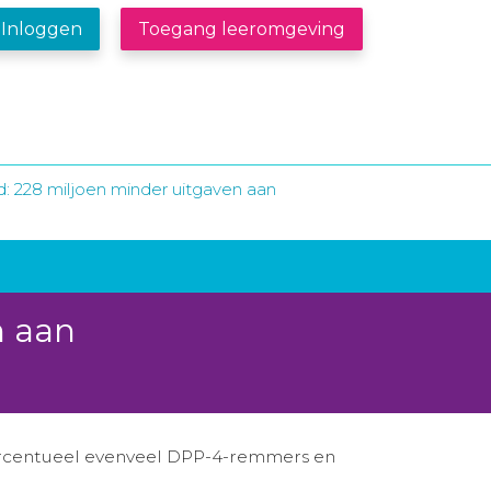
Inloggen
Toegang leeromgeving
d: 228 miljoen minder uitgaven aan
n aan
ercentueel evenveel DPP-4-remmers en