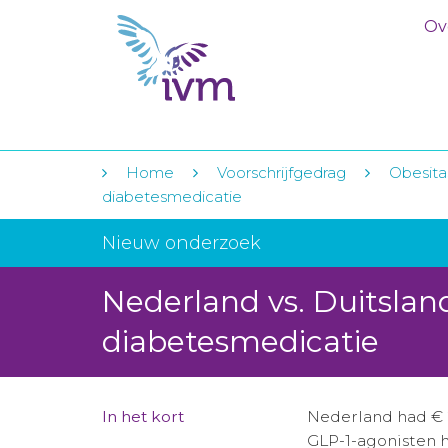
Ov
Home
Voorschrijfgedrag
Obesita
diabetesmedicatie
Nieuw onderzoek
Nederland vs. Duitslan
diabetesmedicatie
In het kort
Nederland had € 
GLP-1-agonisten h