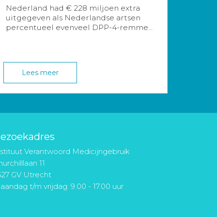
Nederland had € 228 miljoen extra
uitgegeven als Nederlandse artsen
percentueel evenveel DPP-4-remme...
Lees meer
ezoekadres
nstituut Verantwoord Medicijngebruik
urchilllaan 11
527 GV Utrecht
aandag t/m vrijdag: 9.00 - 17.00 uur