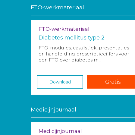
FTO-werkmateriaal
FTO-werkmateriaal
Diabetes mellitus type 2
FTO-modules, casuïstiek, presentaties
en handleiding prescriptiecijfers voor
een FTO over diabetes m...
Gratis
Download
Medicijnjournaal
Medicijnjournaal