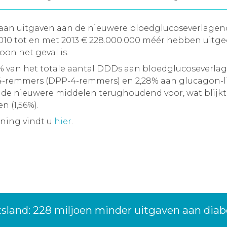
n aan uitgaven aan de nieuwere bloedglucoseverlage
 2010 tot en met 2013 € 228.000.000 méér hebben ui
on het geval is.
41% van het totale aantal DDDs aan bloedglucoseverla
-4-remmers (DPP-4-remmers) en 2,28% aan glucagon-li
n de nieuwere middelen terughoudend voor, wat blijkt
 (1,56%).
ening vindt u
hier
.
tsland: 228 miljoen minder uitgaven aan dia