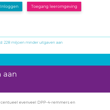
Inloggen
Toegang leeromgeving
d: 228 miljoen minder uitgaven aan
n aan
ercentueel evenveel DPP-4-remmers en