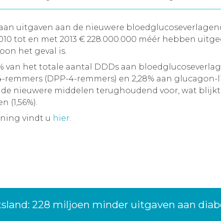
n aan uitgaven aan de nieuwere bloedglucoseverlage
 2010 tot en met 2013 € 228.000.000 méér hebben ui
on het geval is.
41% van het totale aantal DDDs aan bloedglucoseverla
-4-remmers (DPP-4-remmers) en 2,28% aan glucagon-li
n de nieuwere middelen terughoudend voor, wat blijkt
 (1,56%).
ening vindt u
hier
.
tsland: 228 miljoen minder uitgaven aan dia