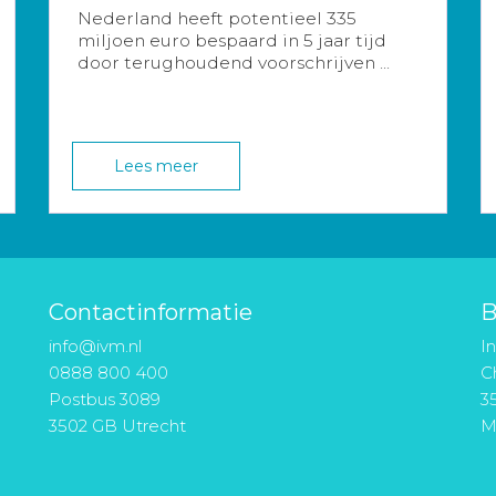
Nederland heeft potentieel 335
miljoen euro bespaard in 5 jaar tijd
door terughoudend voorschrijven ...
Lees meer
Contactinformatie
B
info@ivm.nl
I
0888 800 400
Ch
Postbus 3089
3
3502 GB Utrecht
M