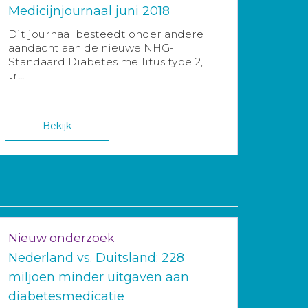
Medicijnjournaal juni 2018
Dit journaal besteedt onder andere
aandacht aan de nieuwe NHG-
Standaard Diabetes mellitus type 2,
tr...
Bekijk
Nieuw onderzoek
Nederland vs. Duitsland: 228
miljoen minder uitgaven aan
diabetesmedicatie