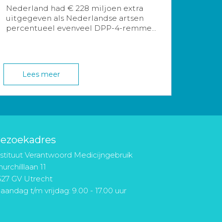
Nederland had € 228 miljoen extra
uitgegeven als Nederlandse artsen
percentueel evenveel DPP-4-remme...
Lees meer
ezoekadres
nstituut Verantwoord Medicijngebruik
urchilllaan 11
527 GV Utrecht
aandag t/m vrijdag: 9.00 - 17.00 uur