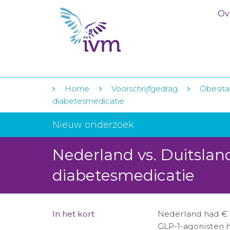
Ov
Home
Voorschrijfgedrag
Obesita
diabetesmedicatie
Nieuw onderzoek
Nederland vs. Duitslan
diabetesmedicatie
In het kort
Nederland had € 
GLP-1-agonisten h