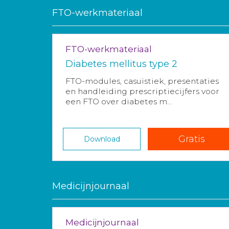
FTO-werkmateriaal
FTO-werkmateriaal
Diabetes mellitus type 2
FTO-modules, casuïstiek, presentaties
en handleiding prescriptiecijfers voor
een FTO over diabetes m...
Gratis
Download
Medicijnjournaal
Medicijnjournaal