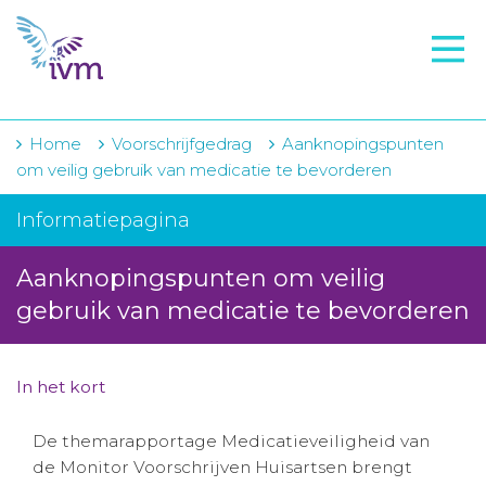
VMI
FTO voorbereiding
IVM-academie
Home
Voorschrijfgedrag
Aanknopingspunten
om veilig gebruik van medicatie te bevorderen
Zorginstellingen
Informatiepagina
Voorschrijfgedrag
Aanknopingspunten om veilig
Projecten
gebruik van medicatie te bevorderen
Over IVM
Actueel
In het kort
Contact
De themarapportage Medicatieveiligheid van
de Monitor Voorschrijven Huisartsen brengt
Winkelwagentje