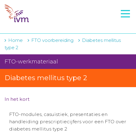
VMI
FTO voorbereiding
IVM-academie
Home
FTO voorbereiding
Diabetes mellitus
type 2
Zorginstellingen
FTO-werkmateriaal
Voorschrijfgedrag
Diabetes mellitus type 2
Projecten
Over IVM
In het kort
Actueel
FTO-modules, casuïstiek, presentaties en
Contact
handleiding prescriptiecijfers voor een FTO over
diabetes mellitus type 2
Winkelwagentje