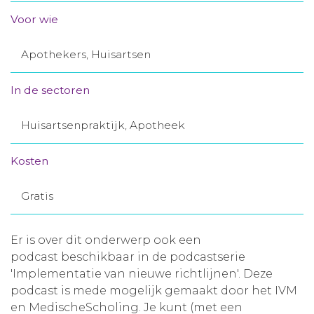
Aanmelden nieuwsbrief
Voor wie
Apothekers, Huisartsen
Inloggen
In de sectoren
Toegang leeromgeving
Huisartsenpraktijk, Apotheek
Kosten
Gratis
Er is over dit onderwerp ook een
podcast beschikbaar in de podcastserie
'Implementatie van nieuwe richtlijnen'. Deze
podcast is mede mogelijk gemaakt door het IVM
en MedischeScholing. Je kunt (met een