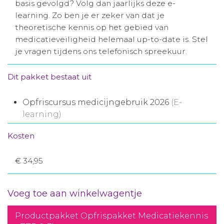
basis gevolgd? Volg dan jaarlijks deze e-
Aanmelden nieuwsbrief
learning. Zo ben je er zeker van dat je
theoretische kennis op het gebied van
medicatieveiligheid helemaal up-to-date is. Stel
Inloggen
je vragen tijdens ons telefonisch spreekuur.
Toegang leeromgeving
Dit pakket bestaat uit
Opfriscursus medicijngebruik 2026
(E-
learning)
Kosten
€ 34,95
Voeg toe aan winkelwagentje
Productpakket Opfrispakket Medicatiekennis