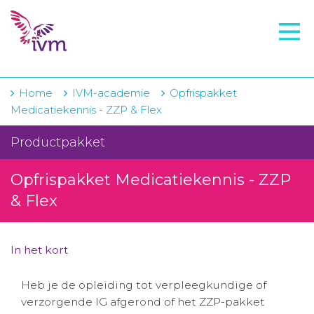
VMI
FTO voorbereiding
IVM-academie
Home
IVM-academie
Opfrispakket
Medicatiekennis - ZZP & Flex
Zorginstellingen
Productpakket
Voorschrijfgedrag
Opfrispakket Medicatiekennis - ZZP
Projecten
& Flex
Over IVM
Actueel
In het kort
Contact
Heb je de opleiding tot verpleegkundige of
verzorgende IG afgerond of het ZZP-pakket
Winkelwagentje