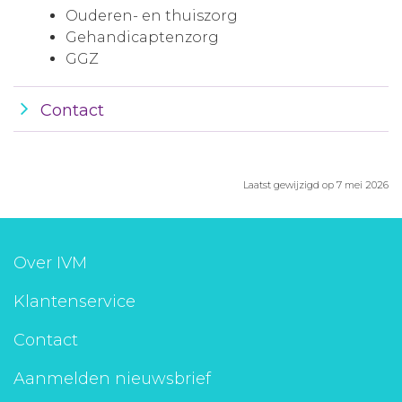
Ouderen- en thuiszorg
Gehandicaptenzorg
GGZ
Contact
Laatst gewijzigd op 7 mei 2026
Over IVM
Klantenservice
Contact
Aanmelden nieuwsbrief