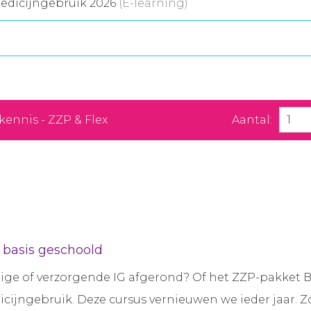
edicijngebruik 2026
(E-learning)
ennis - ZZP & Flex
Aantal:
 basis geschoold
ige of verzorgende IG afgerond? Of het ZZP-pakket B
dicijngebruik. Deze cursus vernieuwen we ieder jaar. Z