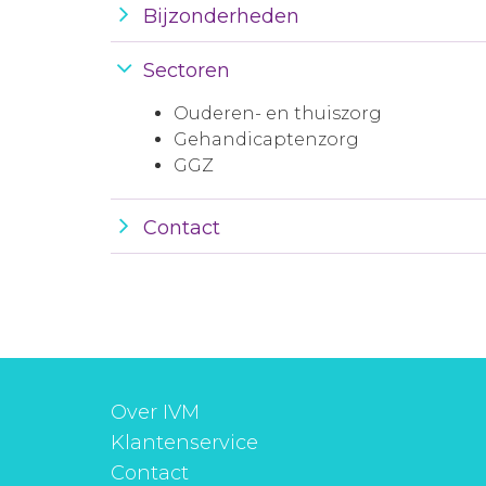
Bijzonderheden
Sectoren
Ouderen- en thuiszorg
Gehandicaptenzorg
GGZ
Contact
Over IVM
Klantenservice
Contact