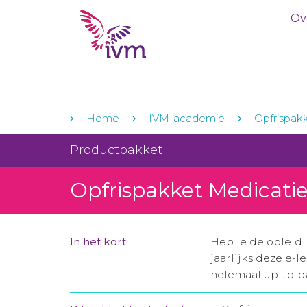
Ov
Home
IVM-academie
Opfrispak
Productpakket
Opfrispakket Medicatie
In het kort
Heb je de opleid
jaarlijks deze e-
helemaal up-to-dat