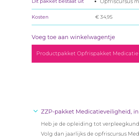
Dit pakket bestaat uit
Opfriscursus m
Kosten
€ 34,95
Voeg toe aan winkelwagentje
Productpakket Opfrispakket Medicatiek
ZZP-pakket Medicatieveiligheid, in
Heb je de opleiding tot verpleegkund
Volg dan jaarlijks de opfriscursus Me