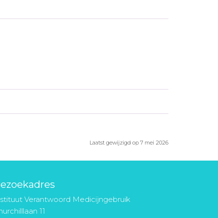
Laatst gewijzigd op 7 mei 2026
ezoekadres
nstituut Verantwoord Medicijngebruik
urchilllaan 11