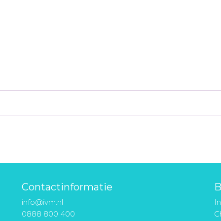
Contactinformatie
B
info@ivm.nl
I
0888 800 400
Ch