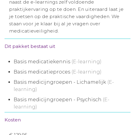
naast de e-learnings zelf voldoende
Aanmelden nieuwsbrief
praktijkervaring op te doen. En uiteraard laat je
je toetsen op de praktische vaardigheden. We
staan voor je klaar bij al je vragen over
Inloggen
medicatieveiligheid.
Toegang leeromgeving
Dit pakket bestaat uit
Basis medicatiekennis
(E-learning)
Basis medicatieproces
(E-learning)
Basis medicijngroepen - Lichamelijk
(E-
learning)
Basis medicijngroepen - Psychisch
(E-
learning)
Kosten
€ 129,95