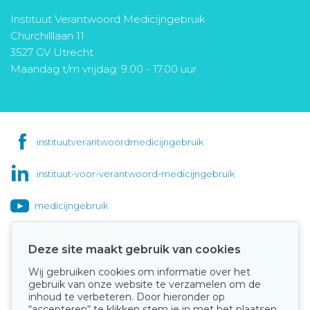
Instituut Verantwoord Medicijngebruik
Churchilllaan 11
3527 GV Utrecht
Maandag t/m vrijdag: 9.00 - 17.00 uur
instituutverantwoordmedicijngebruik
instituut-voor-verantwoord-medicijngebruik
medicijngebruik
Deze site maakt gebruik van cookies
Wij gebruiken cookies om informatie over het
Onze keurmerken
gebruik van onze website te verzamelen om de
inhoud te verbeteren. Door hieronder op
“accepteren“ te klikken stem je in met het plaatsen