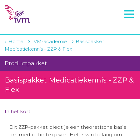
VMI
FTO voorbereiding
IVM-academie
Home
IVM-academie
Basispakket
Medicatiekennis - ZZP & Flex
Zorginstellingen
Productpakket
Voorschrijfgedrag
Basispakket Medicatiekennis - ZZP &
Projecten
Flex
Over IVM
Actueel
In het kort
Contact
Dit ZZP-pakket biedt je een theoretische basis
om medicatie te geven. Het is van belang om
Winkelwagentje