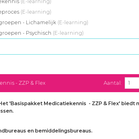
iekennis
(E-learning)
ieproces
(E-learning)
groepen - Lichamelijk
(E-learning)
groepen - Psychisch
(E-learning)
nnis - ZZP & Flex
Aantal:
 Het 'Basispakket Medicatiekennis - ZZP & Flex' biedt m
ussen.
zendbureaus en bemiddelingsbureaus.