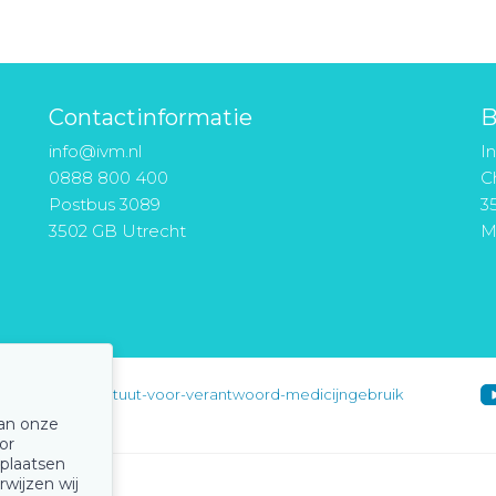
Contactinformatie
B
info@ivm.nl
I
0888 800 400
Ch
Postbus 3089
3
3502 GB Utrecht
M
instituut-voor-verantwoord-medicijngebruik
van onze
or
 plaatsen
rwijzen wij