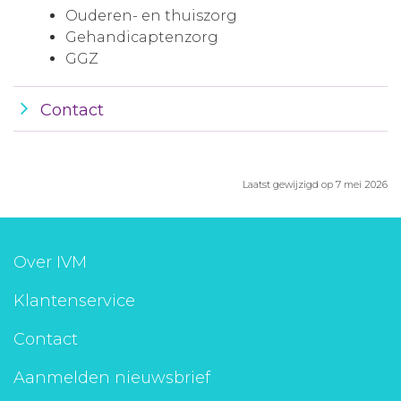
Ouderen- en thuiszorg
Gehandicaptenzorg
GGZ
Contact
Laatst gewijzigd op 7 mei 2026
Over IVM
Klantenservice
Contact
Aanmelden nieuwsbrief