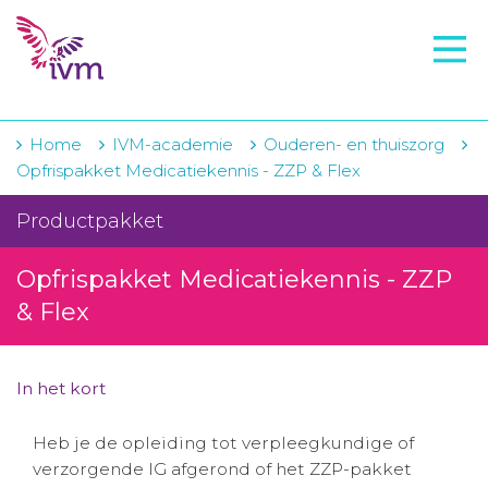
VMI
FTO voorbereiding
IVM-academie
Home
IVM-academie
Ouderen- en thuiszorg
Opfrispakket Medicatiekennis - ZZP & Flex
Zorginstellingen
Productpakket
Voorschrijfgedrag
Opfrispakket Medicatiekennis - ZZP
Projecten
& Flex
Over IVM
Actueel
In het kort
Contact
Heb je de opleiding tot verpleegkundige of
verzorgende IG afgerond of het ZZP-pakket
Winkelwagentje