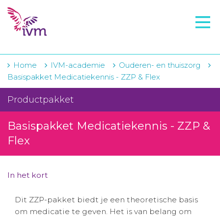
VMI
FTO voorbereiding
IVM-academie
Home
IVM-academie
Ouderen- en thuiszorg
Basispakket Medicatiekennis - ZZP & Flex
Zorginstellingen
Productpakket
Voorschrijfgedrag
Basispakket Medicatiekennis - ZZP &
Projecten
Flex
Over IVM
Actueel
In het kort
Contact
Dit ZZP-pakket biedt je een theoretische basis
om medicatie te geven. Het is van belang om
Winkelwagentje