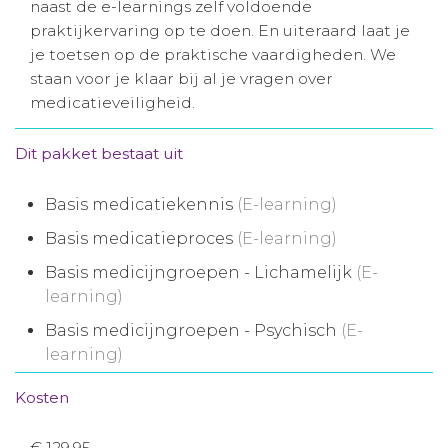
naast de e-learnings zelf voldoende
Aanmelden nieuwsbrief
praktijkervaring op te doen. En uiteraard laat je
je toetsen op de praktische vaardigheden. We
staan voor je klaar bij al je vragen over
Inloggen
medicatieveiligheid.
Toegang leeromgeving
Dit pakket bestaat uit
Basis medicatiekennis
(E-learning)
Basis medicatieproces
(E-learning)
Basis medicijngroepen - Lichamelijk
(E-
learning)
Basis medicijngroepen - Psychisch
(E-
learning)
Kosten
€ 129,95