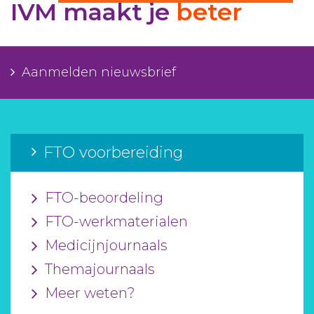
IVM maakt je
beter
Aanmelden nieuwsbrief
Inloggen
Aanmelden nieuwsbrief
Toegang leeromgeving
FTO voorbereiding
FTO-beoordeling
FTO-werkmaterialen
Medicijnjournaals
Themajournaals
Meer weten?