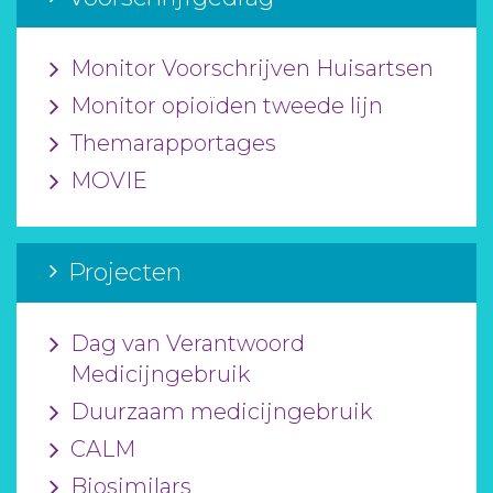
Monitor Voorschrijven Huisartsen
Monitor opioïden tweede lijn
Themarapportages
MOVIE
Projecten
Dag van Verantwoord
Medicijngebruik
Duurzaam medicijngebruik
CALM
Biosimilars