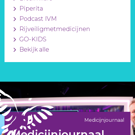
Piperita
Podcast IVM
Rijveiligmetmedicijnen
GO-KIDS
Bekijk alle
Medicijnjournaal
Medicijnjournaal