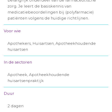
belangrijk onderdeel van de farmaceutische
zorg. Je leert de basiskennis van
Aanmelden nieuwsbrief
medicatiebeoordelingen bij (polyfarmacie)
patiënten volgens de huidige richtlijnen.
Inloggen
Voor wie
Toegang leeromgeving
Apothekers, Huisartsen, Apotheekhoudende
huisartsen
In de sectoren
Apotheek, Apotheekhoudende
huisartsenpraktijk
Duur
2 dagen