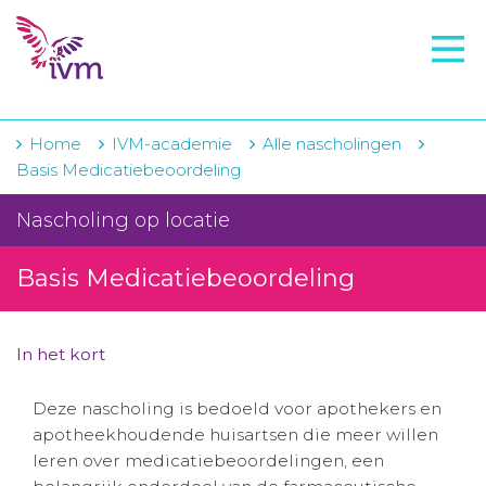
VMI
FTO voorbereiding
IVM-academie
Home
IVM-academie
Alle nascholingen
Basis Medicatiebeoordeling
Zorginstellingen
Nascholing op locatie
Voorschrijfgedrag
Basis Medicatiebeoordeling
Projecten
Over IVM
In het kort
Actueel
Deze nascholing is bedoeld voor apothekers en
Contact
apotheekhoudende huisartsen die meer willen
leren over medicatiebeoordelingen, een
Winkelwagentje