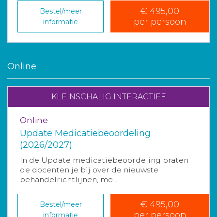
€ 495,00
Bestel/meer
per persoon
informatie
Online
KLEINSCHALIG INTERACTIEF
Online
Update Medicatiebeoordeling
(2026/2027)
In de Update medicatiebeoordeling praten
de docenten je bij over de nieuwste
behandelrichtlijnen, me...
€ 495,00
Bestel/meer
per persoon
informatie