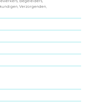
ewerkers, Begeleiders,
gkundigen, Verzorgenden,