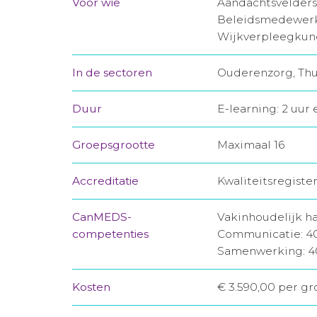
Voor wie
Aandachtsvelders
Beleidsmedewerke
Wijkverpleegkun
In de sectoren
Ouderenzorg, Thu
Duur
E-learning: 2 uur
Groepsgrootte
Maximaal 16
Accreditatie
Kwaliteitsregiste
CanMEDS-
Vakinhoudelijk h
competenties
Communicatie: 
Samenwerking: 
Kosten
€ 3.590,00 per gr