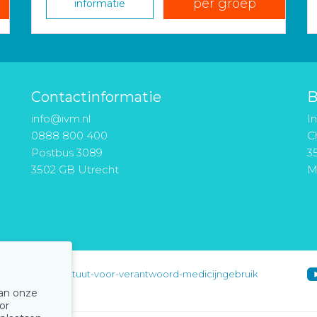
per groep
informatie
Contactinformatie
B
info@ivm.nl
I
0888 800 400
Ch
Postbus 3089
3
3502 GB Utrecht
M
instituut-voor-verantwoord-medicijngebruik
van onze
or