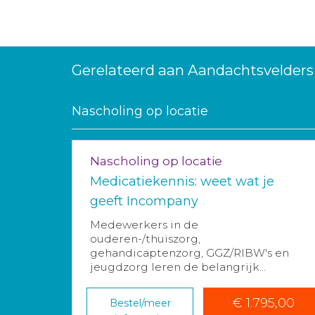
Gerelateerd aan Aandachtsvelders
Nascholing op locatie
Nascholing op locatie
Medicatiekennis: weet wat je
geeft Incompany
Medewerkers in de
ouderen-/thuiszorg,
gehandicaptenzorg, GGZ/RIBW's en
jeugdzorg leren de belangrijk...
€ 1.795,00
Bestel/meer