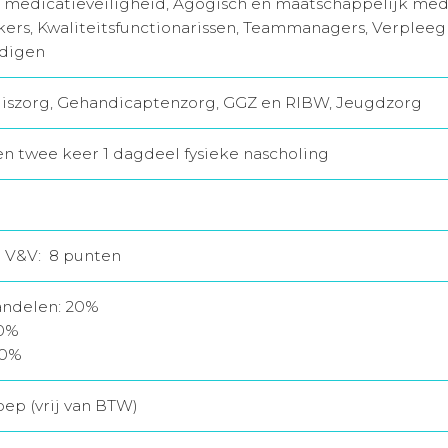
 medicatieveiligheid, Agogisch en maatschappelijk med
rs, Kwaliteitsfunctionarissen, Teammanagers, Verplee
digen
iszorg, Gehandicaptenzorg, GGZ en RIBW, Jeugdzorg
 en twee keer 1 dagdeel fysieke nascholing
r V&V: 8 punten
andelen: 20%
40%
40%
oep (vrij van BTW)