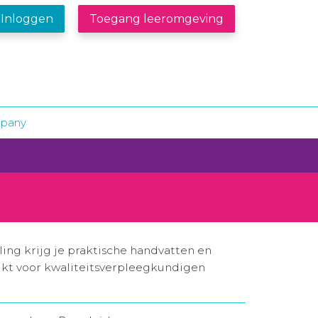
Inloggen
Toegang leeromgeving
mpany
ing krijg je praktische handvatten en
ikt voor kwaliteitsverpleegkundigen