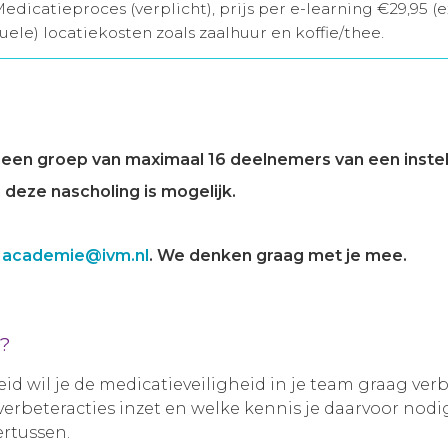
Medicatieproces (verplicht), prijs per e-learning €29,95 (
uele) locatiekosten zoals zaalhuur en koffie/thee.
een groep van maximaal 16 deelnemers van een instell
deze nascholing is mogelijk.
r
academie@ivm.nl
. We denken graag met je mee.
g?
id wil je de medicatieveiligheid in je team graag ver
je verbeteracties inzet en welke kennis je daarvoor nod
rtussen.