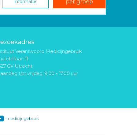
per groep
informatie
ezoekadres
nstituut Verantwoord Medicijngebruik
urchilllaan 11
527 GV Utrecht
aandag t/m vrijdag: 9.00 - 17.00 uur
medicijngebruik