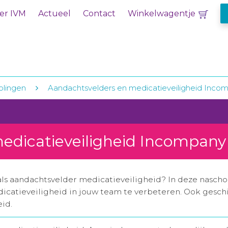
er IVM
Actueel
Contact
Winkelwagentje
olingen
Aandachtsvelders en medicatieveiligheid Inco
edicatieveiligheid Incompany
als aandachtsvelder medicatieveiligheid? In deze naschol
icatieveiligheid in jouw team te verbeteren. Ook gesch
id.