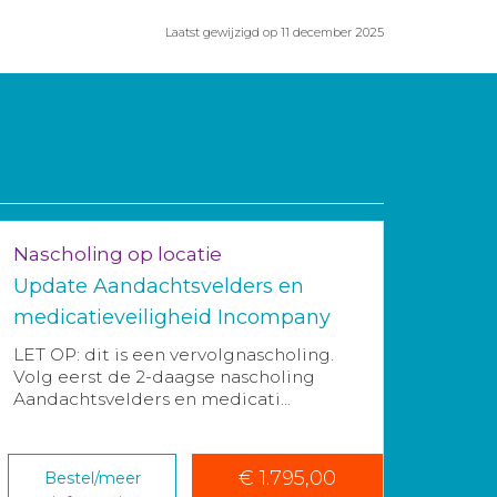
Laatst gewijzigd op 11 december 2025
Nascholing op locatie
Update Aandachtsvelders en
medicatieveiligheid Incompany
LET OP: dit is een vervolgnascholing.
Volg eerst de 2-daagse nascholing
Aandachtsvelders en medicati...
€ 1.795,00
Bestel/meer