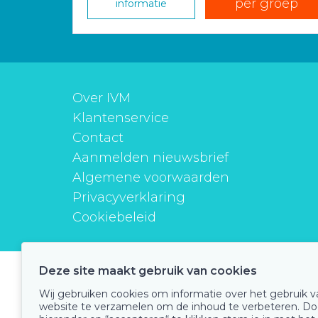
per groep
informatie
Over IVM
Klantenservice
Contact
Aanmelden nieuwsbrief
Algemene voorwaarden
Privacyverklaring
Cookiebeleid
Deze site maakt gebruik van cookies
instituutverantwoordmedicijngebruik
Wij gebruiken cookies om informatie over het gebruik 
website te verzamelen om de inhoud te verbeteren. Do