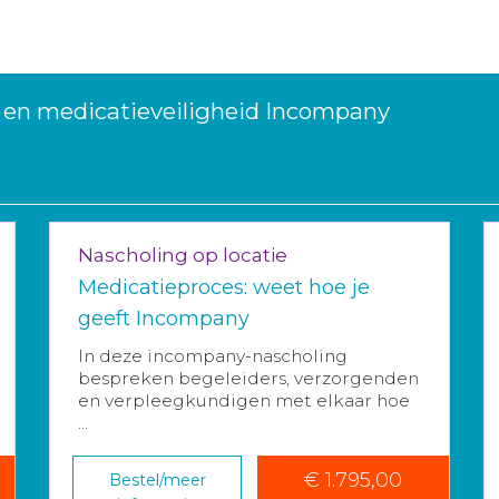
 en medicatieveiligheid Incompany
Nascholing op locatie
Medicatieproces: weet hoe je
geeft Incompany
In deze incompany-nascholing
bespreken begeleiders, verzorgenden
en verpleegkundigen met elkaar hoe
...
€ 1.795,00
Bestel/meer