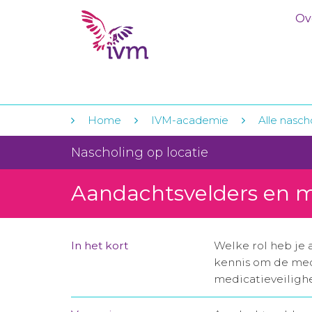
Ov
Home
IVM-academie
Alle nasch
Nascholing op locatie
Aandachtsvelders en m
In het kort
Welke rol heb je 
kennis om de med
medicatieveilighe