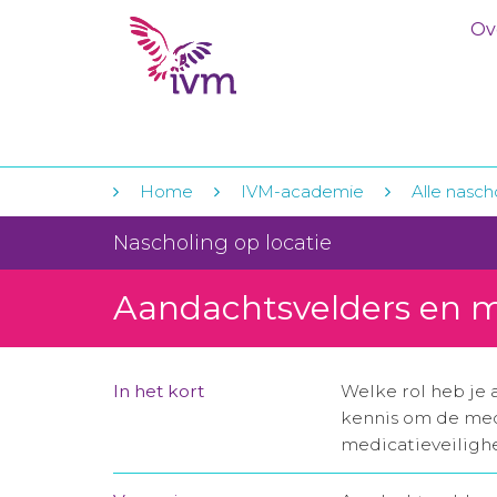
Ov
Home
IVM-academie
Alle nasch
Nascholing op locatie
Aandachtsvelders en m
In het kort
Welke rol heb je 
kennis om de med
medicatieveilighe