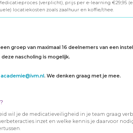
Medicatieproces (verplicht), prijs per e-learning €29,95 (
uele) locatiekosten zoals zaalhuur en koffie/thee.
een groep van maximaal 16 deelnemers van een instell
deze nascholing is mogelijk.
r
academie@ivm.nl
. We denken graag met je mee.
g?
id wil je de medicatieveiligheid in je team graag ver
je verbeteracties inzet en welke kennis je daarvoor nod
rtussen.