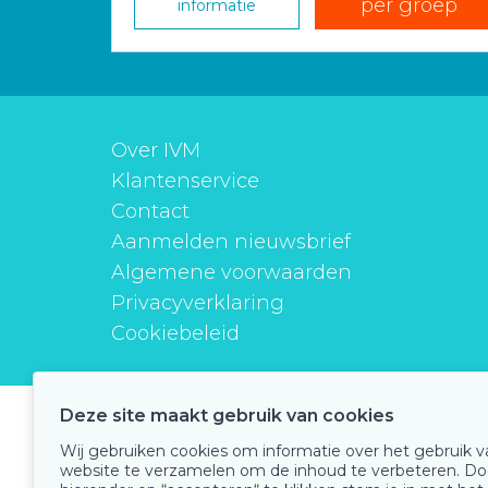
per groep
informatie
Over IVM
Klantenservice
Contact
Aanmelden nieuwsbrief
Algemene voorwaarden
Privacyverklaring
Cookiebeleid
Deze site maakt gebruik van cookies
instituutverantwoordmedicijngebruik
Wij gebruiken cookies om informatie over het gebruik 
website te verzamelen om de inhoud te verbeteren. Do