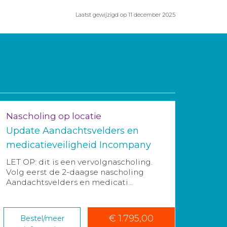
Laatst gewijzigd op 11 december 2025
Nascholing op locatie
Update Aandachtsvelders en
medicatieveiligheid Incompany
LET OP: dit is een vervolgnascholing.
Volg eerst de 2-daagse nascholing
Aandachtsvelders en medicati...
€ 1.795,00
Bestel/meer