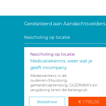
Gerelateerd aan Aandachtsvelders
Nascholing op locatie
Nascholing op locatie
Medicatiekennis: weet wat je
geeft Incompany
Medewerkers in de
ouderen-/thuiszorg,
gehandicaptenzorg, GGZ/RIBW's en
jeugdzorg leren de belangrijk...
€ 1.795,00
Bestel/meer