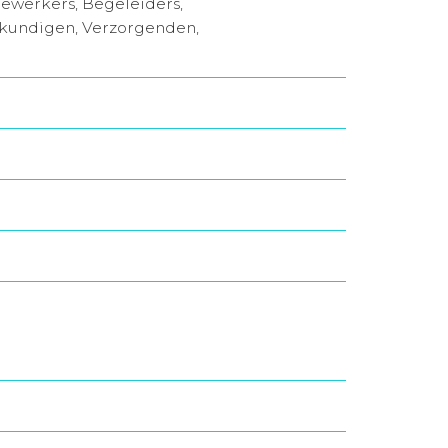
ewerkers, Begeleiders,
gkundigen, Verzorgenden,