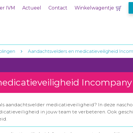
er IVM
Actueel
Contact
Winkelwagentje
olingen
Aandachtsvelders en medicatieveiligheid Inco
edicatieveiligheid Incompany
als aandachtsvelder medicatieveiligheid? In deze naschol
icatieveiligheid in jouw team te verbeteren. Ook gesch
id.