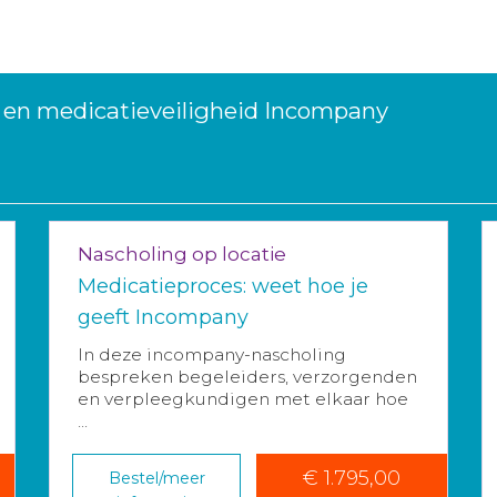
 en medicatieveiligheid Incompany
Nascholing op locatie
Medicatieproces: weet hoe je
geeft Incompany
In deze incompany-nascholing
bespreken begeleiders, verzorgenden
en verpleegkundigen met elkaar hoe
...
€ 1.795,00
Bestel/meer