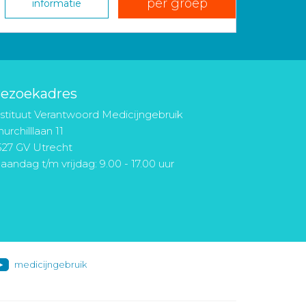
per groep
informatie
ezoekadres
nstituut Verantwoord Medicijngebruik
urchilllaan 11
527 GV Utrecht
aandag t/m vrijdag: 9.00 - 17.00 uur
medicijngebruik