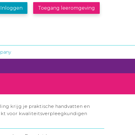
Inloggen
Toegang leeromgeving
mpany
ing krijg je praktische handvatten en
ikt voor kwaliteitsverpleegkundigen