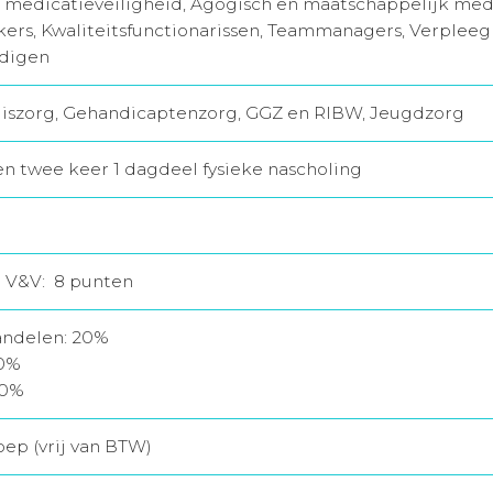
 medicatieveiligheid, Agogisch en maatschappelijk med
rs, Kwaliteitsfunctionarissen, Teammanagers, Verplee
digen
iszorg, Gehandicaptenzorg, GGZ en RIBW, Jeugdzorg
 en twee keer 1 dagdeel fysieke nascholing
r V&V: 8 punten
andelen: 20%
40%
40%
oep (vrij van BTW)