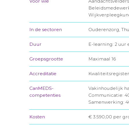
Voor wie
Aandachtsvelders
Beleidsmedewerke
Wijkverpleegkun
In de sectoren
Ouderenzorg, Thu
Duur
E-learning: 2 uur
Groepsgrootte
Maximaal 16
Accreditatie
Kwaliteitsregiste
CanMEDS-
Vakinhoudelijk h
competenties
Communicatie: 
Samenwerking: 
Kosten
€ 3.590,00 per gr