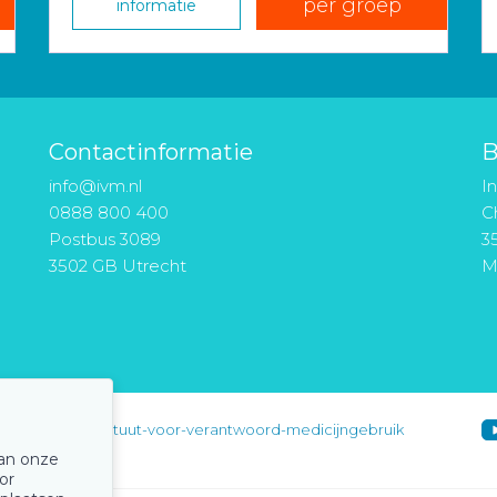
per groep
informatie
Contactinformatie
B
info@ivm.nl
I
0888 800 400
Ch
Postbus 3089
3
3502 GB Utrecht
M
instituut-voor-verantwoord-medicijngebruik
van onze
or