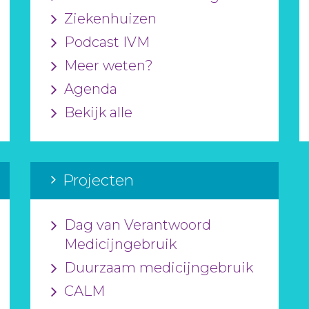
Ziekenhuizen
Podcast IVM
Meer weten?
Agenda
Bekijk alle
Projecten
Dag van Verantwoord
Medicijngebruik
Duurzaam medicijngebruik
CALM