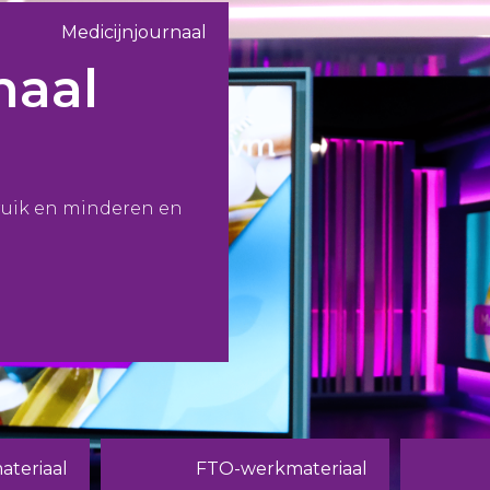
Medicijnjournaal
naal
ruik en minderen en
teriaal
FTO-werkmateriaal