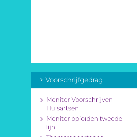
Voorschrijfgedrag
Monitor Voorschrijven
Huisartsen
Monitor opioïden tweede
lijn