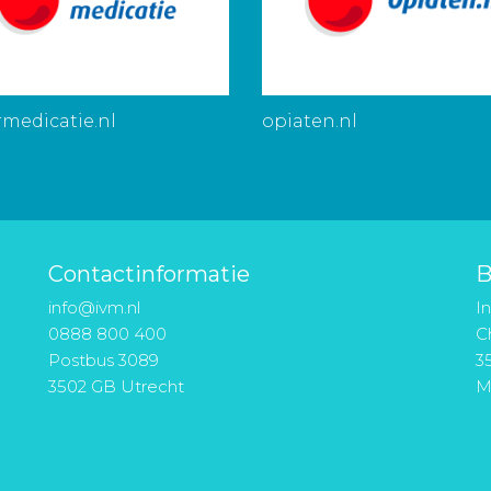
medicatie.nl
opiaten.nl
Contactinformatie
B
info@ivm.nl
I
0888 800 400
Ch
Postbus 3089
3
3502 GB Utrecht
M