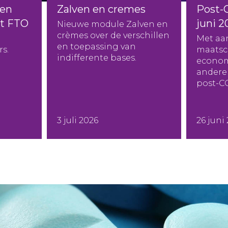
en
Zalven en cremes
Post-
et FTO
juni 2
Nieuwe module Zalven en
crèmes over de verschillen
Met aa
en toepassing van
s.
maatsc
indifferente bases.
econom
andere 
post-C
3 juli 2026
26 juni