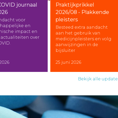
COVID journaal
Praktijkprikkel
026
2026/08 - Plakkende
pleisters
ndacht voor
happelijke en
Besteed extra aandacht
ische impact en
aan het gebruik van
actualiteiten over
medicijnpleisters en volg
OVID.
aanwijzingen in de
bijsluiter
 2026
25 juni 2026
Bekijk alle update