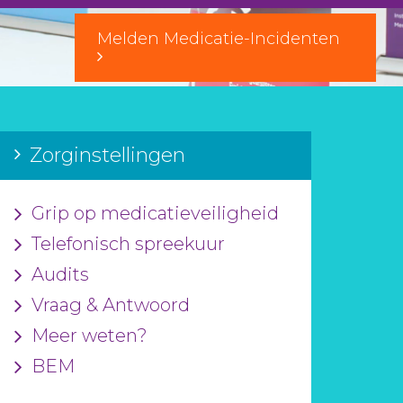
Melden Medicatie-Incidenten
Zorginstellingen
Grip op medicatieveiligheid
Telefonisch spreekuur
Audits
Vraag & Antwoord
Meer weten?
BEM