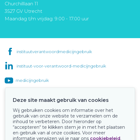
Churchilllaan 11
3527 GV Utrecht
Maandag t/m vrijdag: 9.00 - 17.00 uur
instituutverantwoordmedicijngebruik
instituut-voor-verantwoord-medicijngebruik
medicijngebruik
Deze site maakt gebruik van cookies
Wij gebruiken cookies om informatie over het
Onze keurmerken
gebruik van onze website te verzamelen om de
inhoud te verbeteren. Door hieronder op
“accepteren“ te klikken stem je in met het plaatsen
en gebruik van al onze cookies. Voor meer
informatie verwijzen wij je naar ons
cookiebeleid
.