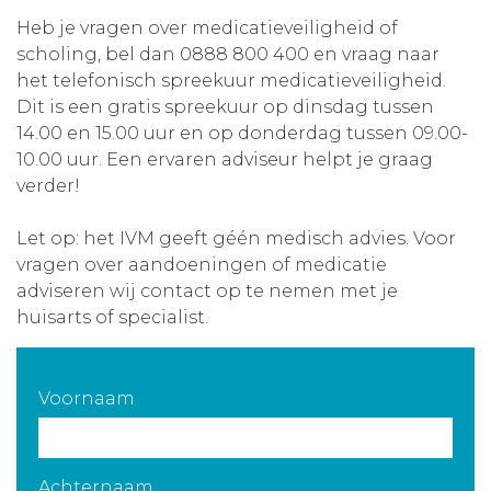
Heb je vragen over medicatieveiligheid of
Aanmelden nieuwsbrief
scholing, bel dan 0888 800 400 en vraag naar
het telefonisch spreekuur medicatieveiligheid.
Inloggen
Dit is een gratis spreekuur op dinsdag tussen
14.00 en 15.00 uur en op donderdag tussen 09.00-
10.00 uur. Een ervaren adviseur helpt je graag
Toegang leeromgeving
verder!
Let op: het IVM geeft géén medisch advies. Voor
vragen over aandoeningen of medicatie
adviseren wij contact op te nemen met je
huisarts of specialist.
Voornaam
Achternaam