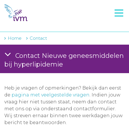
VMI
FTO voorbereiding
IVM-academie
Home
Contact
Zorginstellingen
Contact Nieuwe geneesmiddelen
Voorschrijfgedrag
bij hyperlipidemie
Projecten
Over IVM
Heb je vragen of opmerkingen? Bekijk dan eerst
de
pagina met veelgestelde vragen
. Indien jouw
Actueel
vraag hier niet tussen staat, neem dan contact
met ons op via onderstaand contactformulier.
Contact
Wij streven ernaar binnen twee werkdagen jouw
bericht te beantwoorden.
Winkelwagentje