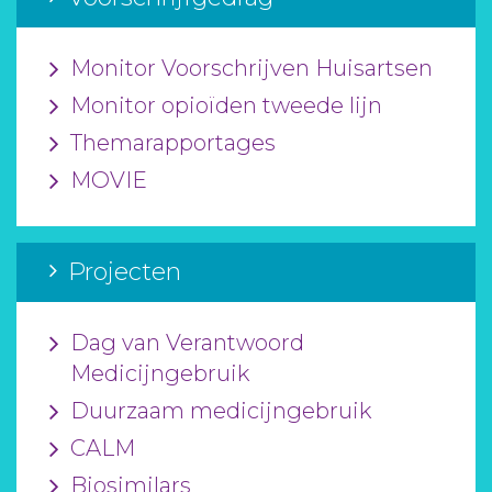
Monitor Voorschrijven Huisartsen
Monitor opioïden tweede lijn
Themarapportages
MOVIE
Projecten
Dag van Verantwoord
Medicijngebruik
Duurzaam medicijngebruik
CALM
Biosimilars