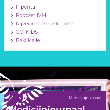
Piperita
Podcast IVM
Rijveiligmetmedicijnen
GO-KIDS
Bekijk alle
Medicijnjournaal
Medicijnjournaal