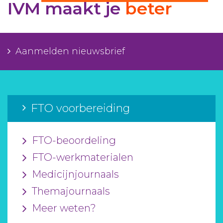
IVM maakt je
beter
Aanmelden nieuwsbrief
Inloggen
Aanmelden nieuwsbrief
Toegang leeromgeving
FTO voorbereiding
FTO-beoordeling
FTO-werkmaterialen
Medicijnjournaals
Themajournaals
Meer weten?