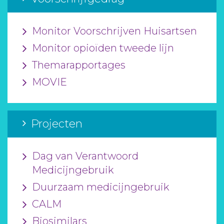
Monitor Voorschrijven Huisartsen
Monitor opioïden tweede lijn
Themarapportages
MOVIE
Projecten
Dag van Verantwoord
Medicijngebruik
Duurzaam medicijngebruik
CALM
Biosimilars