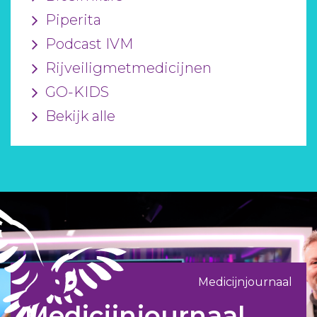
Piperita
Podcast IVM
Rijveiligmetmedicijnen
GO-KIDS
Bekijk alle
Medicijnjournaal
Medicijnjournaal