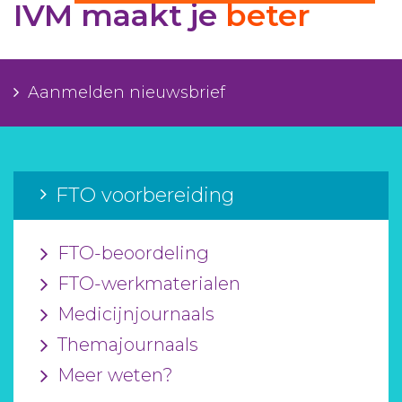
IVM maakt je
beter
Aanmelden nieuwsbrief
Inloggen
Aanmelden nieuwsbrief
Toegang leeromgeving
FTO voorbereiding
FTO-beoordeling
FTO-werkmaterialen
Medicijnjournaals
Themajournaals
Meer weten?