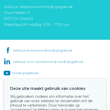
Instituut Verantwoord Medicijngebruik
Churchilllaan 11
3527 GV Utrecht
Maandag t/m vrijdag: 9.00 - 17.00 uur
instituutverantwoordmedicijngebruik
instituut-voor-verantwoord-medicijngebruik
medicijngebruik
Deze site maakt gebruik van cookies
Wij gebruiken cookies om informatie over het
Onze keurmerken
gebruik van onze website te verzamelen om de
inhoud te verbeteren. Door hieronder op
“accepteren“ te klikken stem je in met het plaatsen