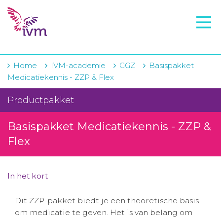
VMI
FTO voorbereiding
IVM-academie
Home
IVM-academie
GGZ
Basispakket
Medicatiekennis - ZZP & Flex
Zorginstellingen
Productpakket
Voorschrijfgedrag
Basispakket Medicatiekennis - ZZP &
Projecten
Flex
Over IVM
Actueel
In het kort
Contact
Dit ZZP-pakket biedt je een theoretische basis
om medicatie te geven. Het is van belang om
Winkelwagentje