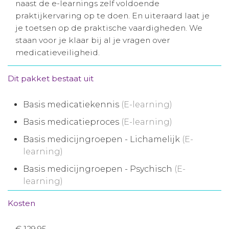
naast de e-learnings zelf voldoende
Aanmelden nieuwsbrief
praktijkervaring op te doen. En uiteraard laat je
je toetsen op de praktische vaardigheden. We
staan voor je klaar bij al je vragen over
Inloggen
medicatieveiligheid.
Toegang leeromgeving
Dit pakket bestaat uit
Basis medicatiekennis
(E-learning)
Basis medicatieproces
(E-learning)
Basis medicijngroepen - Lichamelijk
(E-
learning)
Basis medicijngroepen - Psychisch
(E-
learning)
Kosten
€ 129,95