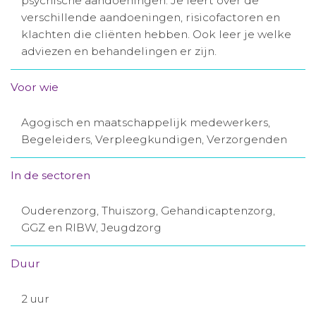
psychische aandoeningen. Je leert over de
verschillende aandoeningen, risicofactoren en
Aanmelden nieuwsbrief
klachten die cliënten hebben. Ook leer je welke
adviezen en behandelingen er zijn.
Inloggen
Voor wie
Toegang leeromgeving
Agogisch en maatschappelijk medewerkers,
Begeleiders, Verpleegkundigen, Verzorgenden
In de sectoren
Ouderenzorg, Thuiszorg, Gehandicaptenzorg,
GGZ en RIBW, Jeugdzorg
Duur
2 uur