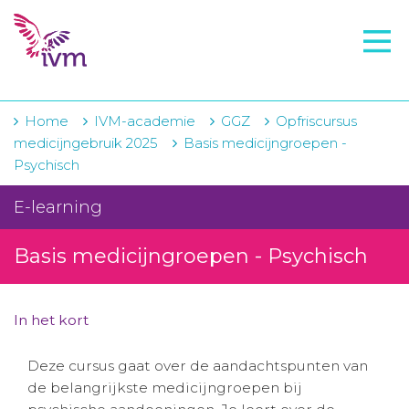
VMI
FTO voorbereiding
IVM-academie
Home
IVM-academie
GGZ
Opfriscursus
medicijngebruik 2025
Basis medicijngroepen -
Zorginstellingen
Psychisch
Voorschrijfgedrag
E-learning
Projecten
Basis medicijngroepen - Psychisch
Over IVM
Actueel
In het kort
Contact
Deze cursus gaat over de aandachtspunten van
de belangrijkste medicijngroepen bij
Winkelwagentje