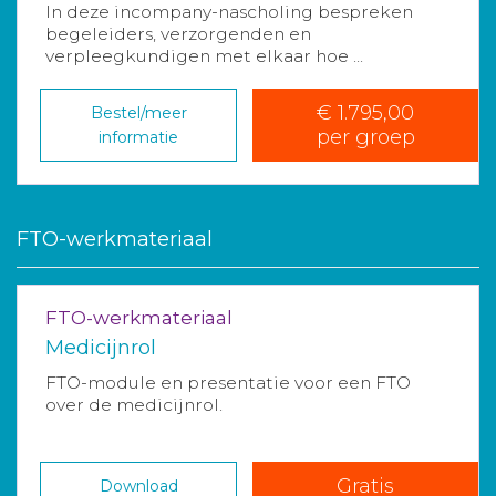
In deze incompany-nascholing bespreken
begeleiders, verzorgenden en
verpleegkundigen met elkaar hoe ...
€ 1.795,00
Bestel/meer
per groep
informatie
FTO-werkmateriaal
FTO-werkmateriaal
Medicijnrol
FTO-module en presentatie voor een FTO
over de medicijnrol.
Gratis
Download