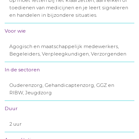
op moet letten bij het klaarzetten, aanreiken of
toedienen van medicijnen en je leert signaleren
Aanmelden nieuwsbrief
en handelen in bijzondere situaties.
Inloggen
Voor wie
Toegang leeromgeving
Agogisch en maatschappelijk medewerkers,
Begeleiders, Verpleegkundigen, Verzorgenden
In de sectoren
Ouderenzorg, Gehandicaptenzorg, GGZ en
RIBW, Jeugdzorg
Duur
2 uur