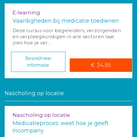
E-learning
Vaardigheden bij medicatie toedienen
Deze cursus voor begeleiders, verzorgenden
en verpleegkundigen in alle sectoren laat
zien hoe je ver...
Bestel/meer
€ 34,95
informatie
Nascholing op locatie
Nascholing op locatie
Medicatieproces: weet hoe je geeft
Incompany