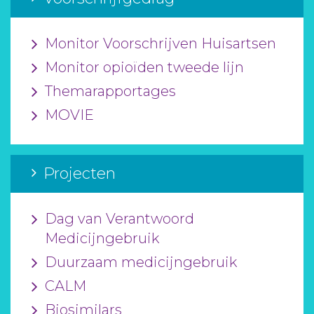
Monitor Voorschrijven Huisartsen
Monitor opioïden tweede lijn
Themarapportages
MOVIE
Projecten
Dag van Verantwoord
Medicijngebruik
Duurzaam medicijngebruik
CALM
Biosimilars