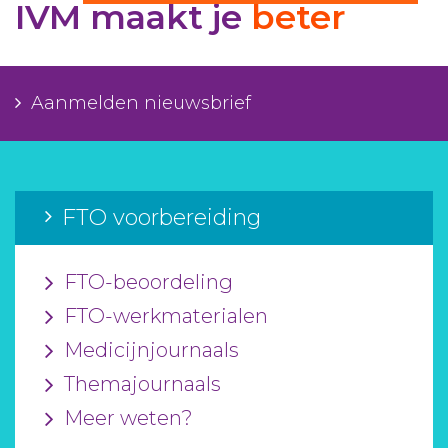
IVM maakt je
beter
Aanmelden nieuwsbrief
Inloggen
Aanmelden nieuwsbrief
Toegang leeromgeving
FTO voorbereiding
FTO-beoordeling
FTO-werkmaterialen
Medicijnjournaals
Themajournaals
Meer weten?