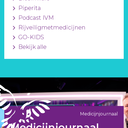
Piperita
Podcast IVM
Rijveiligmetmedicijnen
GO-KIDS
Bekijk alle
Medicijnjournaal
Medicijnjournaal